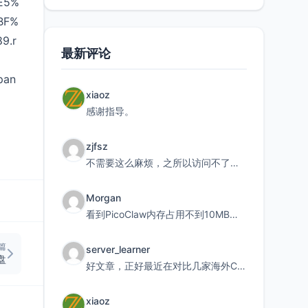
E5%
BF%
9.r
最新评论
）
pan
xiaoz
感谢指导。
zjfsz
不需要这么麻烦，之所以访问不了，是由于非对称路由的问题，在爱快主路由添加一条静态路由192.168.
Morgan
看到PicoClaw内存占用不到10MB这个数据真的很惊喜，确实很适合我这种想用旧设备折腾AI的小白
篇
server_learner
盘
好文章，正好最近在对比几家海外CDN。文中提到CF免费版不支持自定义回源端口和HOST这个痛点太真实
xiaoz