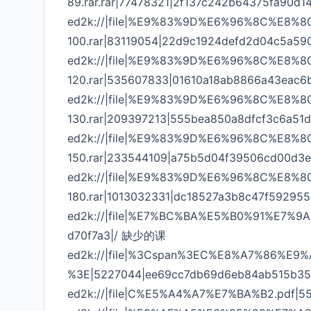
89.rar.rar|77478321|2f137c242b64375fa90d
ed2k://|file|%E9%83%9D%E6%96%8C%E8
100.rar|83119054|22d9c1924defd2d04c5a59
ed2k://|file|%E9%83%9D%E6%96%8C%E8
120.rar|535607833|01610a18ab8866a43eac6
ed2k://|file|%E9%83%9D%E6%96%8C%E8
130.rar|209397213|555bea850a8dfcf3c6a51
ed2k://|file|%E9%83%9D%E6%96%8C%E8
150.rar|233544109|a75b5d04f39506cd00d3e
ed2k://|file|%E9%83%9D%E6%96%8C%E8
180.rar|1013032331|dc18527a3b8c47f592955
ed2k://|file|%E7%BC%BA%E5%B0%91%E7%9A
d70f7a3|/ 缺少的课
ed2k://|file|%3Cspan%3EC%E8%A7%86%E
%3E|5227044|ee69cc7db69d6eb84ab515b
ed2k://|file|C%E5%A4%A7%E7%BA%B2.pdf|