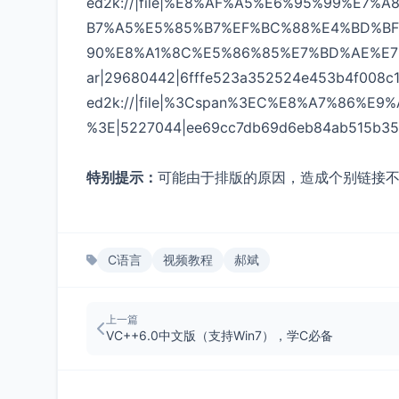
ed2k://|file|%E8%AF%A5%E6%95%99%E
B7%A5%E5%85%B7%EF%BC%88%E4%BD%B
90%E8%A1%8C%E5%86%85%E7%BD%AE%E7
ar|29680442|6fffe523a352524e453
ed2k://|file|%3Cspan%3EC%E8%A7%86%E
%3E|5227044|ee69cc7db69d6eb84ab515b35
特别提示：
可能由于排版的原因，造成个别链接
C语言
视频教程
郝斌
上一篇
VC++6.0中文版（支持Win7），学C必备