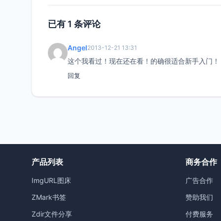
已有 1 条评论
Angel
2013-12-21 13:31
这个我看过！现在还在看！的确很适合新手入门！
回复
产品列表
商务合作
ImgURL图床
广告合作
ZMark书签
赞助我们
Zdir文件分享
付费服务