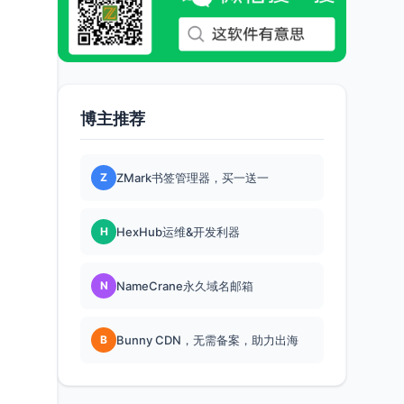
博主推荐
Z
ZMark书签管理器，买一送一
H
HexHub运维&开发利器
N
NameCrane永久域名邮箱
B
Bunny CDN，无需备案，助力出海