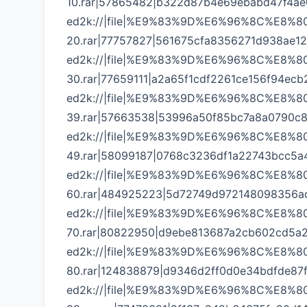
10.rar|57865482|b322d87b4e69ebabd47f4ae
ed2k://|file|%E9%83%9D%E6%96%8C%E8
20.rar|77757827|561675cfa8356271d938ae1
ed2k://|file|%E9%83%9D%E6%96%8C%E8
30.rar|77659111|a2a65f1cdf2261ce156f94ecb
ed2k://|file|%E9%83%9D%E6%96%8C%E8
39.rar|57663538|53996a50f85bc7a8a0790c
ed2k://|file|%E9%83%9D%E6%96%8C%E8
49.rar|58099187|0768c3236df1a22743bcc5a
ed2k://|file|%E9%83%9D%E6%96%8C%E8
60.rar|484925223|5d72749d972148098356a
ed2k://|file|%E9%83%9D%E6%96%8C%E8
70.rar|80822950|d9ebe813687a2cb602cd5a
ed2k://|file|%E9%83%9D%E6%96%8C%E8
80.rar|124838879|d9346d2ff0d0e34bdfde87f
ed2k://|file|%E9%83%9D%E6%96%8C%E8