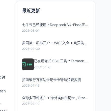
最近更新
七牛云已经能用上Deepseek-V4-Flash正式版了，点此领取300万Token
2026-08-01
美国第一证券开户 + WISE入金 + 购买美股全流程分享
2026-07-30
还在用老式 SSH 工具？Termark 新一代跨平台智能SSH客户端了解一下
2026-07-28
d9f
招商银行万事达借记卡申请与消费实测
2026-07-16
pan
全球多币种账户 + 海外实体借记卡，Starryblu开户教程与注意事项
2026-07-10
F