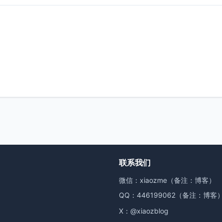
联系我们
微信：xiaozme（备注：博客）
QQ：446199062（备注：博客
X：
@xiaozblog