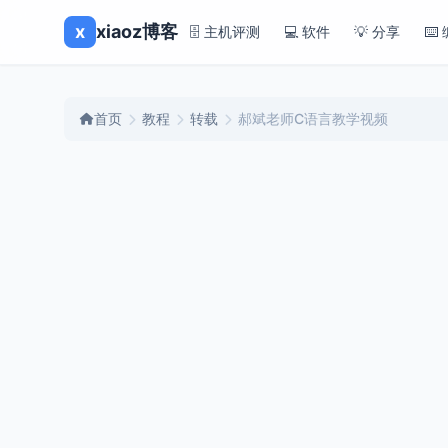
x
xiaoz博客
🗄️ 主机评测
💻 软件
💡 分享
⌨️
首页
教程
转载
郝斌老师C语言教学视频