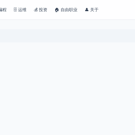
 编程
🗄️ 运维
💰 投资
🏠 自由职业
👤 关于