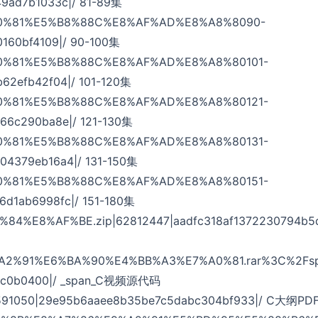
149ad7b1033c|/ 81-89集
%80%81%E5%B8%88C%E8%AF%AD%E8%A8%8090-
0160bf4109|/ 90-100集
%80%81%E5%B8%88C%E8%AF%AD%E8%A8%80101-
b62efb42f04|/ 101-120集
%80%81%E5%B8%88C%E8%AF%AD%E8%A8%80121-
d66c290ba8e|/ 121-130集
%80%81%E5%B8%88C%E8%AF%AD%E8%A8%80131-
04379eb16a4|/ 131-150集
%80%81%E5%B8%88C%E8%AF%AD%E8%A8%80151-
6d1ab6998fc|/ 151-180集
%84%E8%AF%BE.zip|62812447|aadfc318af1372230794b5
9%A2%91%E6%BA%90%E4%BB%A3%E7%A0%81.rar%3C%2Fs
35c0b0400|/ _span_C视频源代码
5591050|29e95b6aaee8b35be7c5dabc304bf933|/ C大纲PD