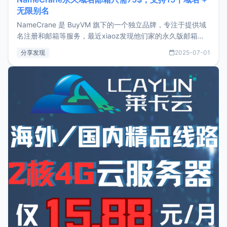
无限别名
NameCrane 是 BuyVM 旗下的一个独立品牌，专注于提供域
名注册和邮箱等服务，最近xiaoz发现他们家的永久版邮箱服
务只要75美元，价格方面比较有优势。如果你正需要一个靠谱
分享发现
2025-07-01
又实惠的域名邮箱，不妨尝试一下 NameCrane。注册
NameCraneNameCrane不支持直接注册，必须要购买