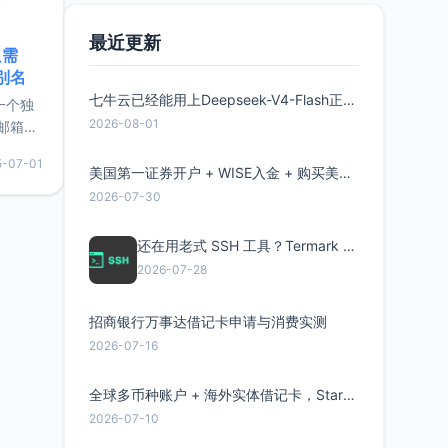
最近更新
只需
限别名
七牛云已经能用上Deepseek-V4-Flash正式版了，点此领取300万Token
的一个独
2026-08-01
邮箱等
永久版
5-07-01
面比较有
美国第一证券开户 + WISE入金 + 购买美股全流程分享
实惠的
2026-07-30
还在用老式 SSH 工具？Termark 新一代跨平台智能SSH客户端了解一下
持直接注
2026-07-28
招商银行万事达借记卡申请与消费实测
2026-07-16
全球多币种账户 + 海外实体借记卡，Starryblu开户教程与注意事项
2026-07-10