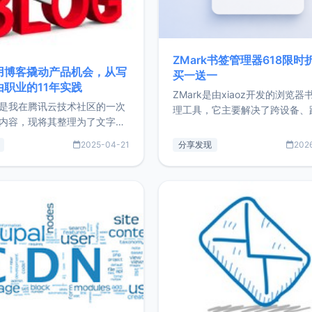
ZMark书签管理器618限时
用博客撬动产品机会，从写
买一送一
由职业的11年实践
ZMark是由xiaoz开发的浏览器
是我在腾讯云技术社区的一次
理工具，它主要解决了跨设备、
内容，现将其整理为了文字
台、跨浏览器的书签同步与访问
了写博客11年来的经历，以及
做到一处部署、随处访问。同时
2025-04-21
分享发现
202
过渡到做产品和走向自由职业
支持搭配浏览器扩展（插件）使
故事。文中还首次公开了我的
管理更高效。ZMark官网地址：
ImgURL的真实数据和产品现
https://www.zmark.app/主
介绍大家好，我是xiaoz，以
量级： 使用Bun + Hono.js
务器运维相关工作，现在已经
业3年，目前