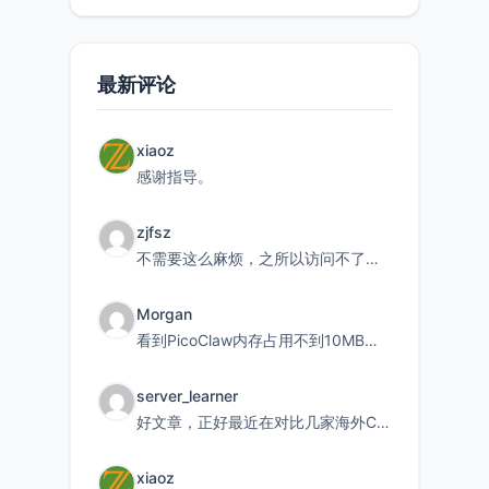
最新评论
xiaoz
感谢指导。
zjfsz
不需要这么麻烦，之所以访问不了，是由于非对称路由的问题，在爱快主路由添加一条静态路由192.168.
Morgan
看到PicoClaw内存占用不到10MB这个数据真的很惊喜，确实很适合我这种想用旧设备折腾AI的小白
server_learner
好文章，正好最近在对比几家海外CDN。文中提到CF免费版不支持自定义回源端口和HOST这个痛点太真实
xiaoz