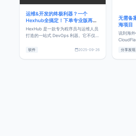
运维&开发的终极利器？一个
无需备案
Hexhub全搞定！下单专业版再赠
海项目
Zdir/OneNav授权
HexHub 是一款专为程序员与运维人员
说到海外
打造的一站式 DevOps 利器。它不仅支
CloudF
持连接 SSH 服务器，还集成了 Docker
套餐，且
与常见数据库管理功能。这意味着，在
软件
2025-09-26
分享发现
防护，已
开发过程中您无需在多个软件间频繁切
首选，那既
换，仅凭 HexHub 即可同时搞定运维与
了，为啥
数据库操作。Hexhub功能特点支持连
不得不提C
接SSH支持跨平台：m
非常不爽