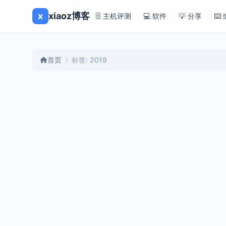
x
xiaoz博客
🗄️ 主机评测
💻 软件
💡 分享
⌨️
首页
标签: 2019