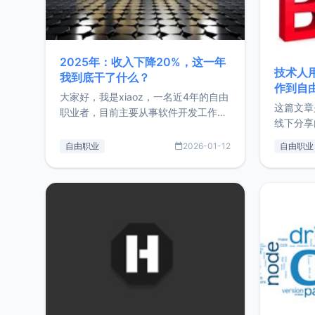
2025年：收入下降20%，这一年
技术人
我到底干了什么？
作到自
大家好，我是xiaoz，一名近4年的自由
这篇文章
职业者，目前主要从事软件开发工作。
线下分享
这篇文章将对我的2025年做一个简单
版，分享
的总结，内容主要包括：工作、学习、
自由职业
2026-01-12
自由职业
通过博客
以及投资。这一年虽然整体收入下降
的一个小
20%，但却过得很充实，2026年不求
首个产品
突破，但求保持。关于工作新增项目：
状。自我
2025年新增了一些非商业的开源项
前从事服
目，主要包括：Zu
转自由职