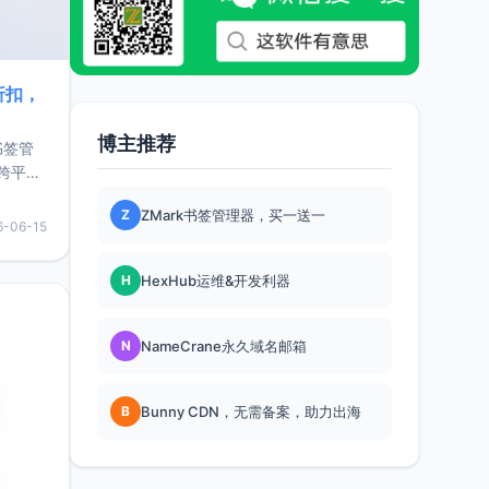
折扣，
博主推荐
书签管
跨平
难题，
Z
ZMark书签管理器，买一送一
，它还
6-06-15
用，让
H
HexHub运维&开发利器
要特点轻
N
NameCrane永久域名邮箱
B
Bunny CDN，无需备案，助力出海