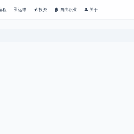
 编程
🗄️ 运维
💰 投资
🏠 自由职业
👤 关于