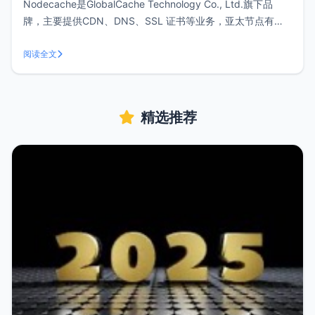
Nodecache是GlobalCache Technology Co., Ltd.旗下品
牌，主要提供CDN、DNS、SSL 证书等业务，亚太节点有我
们喜欢的香港线路，速度还算不错。注册Nodecache注册地
址：https://www.nodecache.com，注册送1T流量通过上述
阅读全文
邀请链接注册
精选推荐