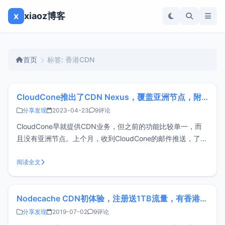
x
xiaoz博客
首页
标签: 香港CDN
CloudCone推出了CDN Nexus，覆盖亚洲节点，附简单上手指南
分享发现
2023-04-23
9评论
CloudCone早就提供CDN业务，但之前的功能比较单一，而
且没有亚洲节点。上个月，收到CloudCone的邮件推送，了解
到他们上线了新的CDN业务CDN Nexus。xiaoz选择了一个亚
洲节点套餐进行开通和测试。CloudCone注册CloudCone是一
阅读全文
家成立于2017年的美国主机服务商，其
Nodecache CDN初体验，注册送1TB流量，有香港CDN节点
分享发现
2019-07-02
9评论