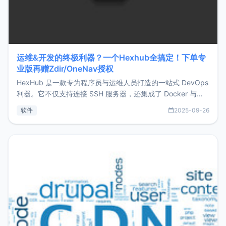
运维&开发的终极利器？一个Hexhub全搞定！下单专
业版再赠Zdir/OneNav授权
HexHub 是一款专为程序员与运维人员打造的一站式 DevOps
利器。它不仅支持连接 SSH 服务器，还集成了 Docker 与常
见数据库管理功能。这意味着，在开发过程中您无需在多个软
软件
2025-09-26
件间频繁切换，仅凭 HexHub 即可同时搞定运维与数据库操
作。Hexhub功能特点支持连接SSH支持跨平台：m