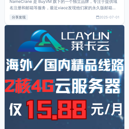
NameCrane 是 BuyVM 旗下的一个独立品牌，专注于提供域
名注册和邮箱等服务，最近xiaoz发现他们家的永久版邮箱服
务只要75美元，价格方面比较有优势。如果你正需要一个靠谱
分享发现
2025-07-01
又实惠的域名邮箱，不妨尝试一下 NameCrane。注册
NameCraneNameCrane不支持直接注册，必须要购买