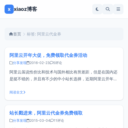
x
xiaoz博客
首页
标签: 阿里云代金券
阿里云开年大促，免费领取代金券活动
分享发现
2016-02-23
5评论
阿里云虽说性价比和技术与国外相比有所差距，但是在国内还
是挺不错的，并且有不少的中小站长选择，近期阿里云开年大
促，再次进行发放代金券，有需要的朋友不妨看看。活动规则
适用人群： 阿里云注册用户 活动时间： 2016年2月22
阅读全文
日-2016年3月31日 参与方式： 1、测算新年关键词 2
站长戳进来，阿里云代金券免费领取
分享发现
2015-03-04
11评论