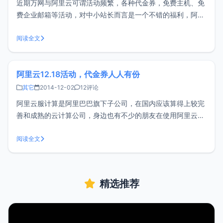
近期万网与阿里云可谓活动频繁，各种代金券，免费主机、免
费企业邮箱等活动，对中小站长而言是一个不错的福利，阿里
云开年大促再次免费发放代金券，白送的你不要？活动规则：
活动时间 ： 2015年3月3日-2015年3月15日 实名认证用户，
阅读全文
填写行业信息后即可领取限领一张开年红包，金额随机，每个
阿里云12.18活动，代金券人人有份
其它
2014-12-02
12评论
阿里云服计算是阿里巴巴旗下子公司，在国内应该算得上较完
善和成熟的云计算公司，身边也有不少的朋友在使用阿里云服
务器，也包括小z使用三个月以来，的确蛮不错，这次阿里云
12.18活动实名认证后可领取代金券。阿里云12181218实名认
阅读全文
证领代金券活动细则活动时间：2014.12.1 - 2014.12.17
精选推荐