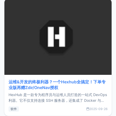
Hono.js
运维&开发的终极利器？一个Hexhub全搞定！下单专
业版再赠Zdir/OneNav授权
HexHub 是一款专为程序员与运维人员打造的一站式 DevOps
利器。它不仅支持连接 SSH 服务器，还集成了 Docker 与常
见数据库管理功能。这意味着，在开发过程中您无需在多个软
软件
2025-09-26
件间频繁切换，仅凭 HexHub 即可同时搞定运维与数据库操