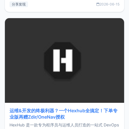
部署、随处访问。同时，它还支持搭配浏览器扩展（插件）使
分享发现
2026-06-15
用，让管理更高效。ZMark官网地址：
https://www.zmark.app/主要特点轻量级： 使用Bun +
Hono.js
运维&开发的终极利器？一个Hexhub全搞定！下单专
业版再赠Zdir/OneNav授权
HexHub 是一款专为程序员与运维人员打造的一站式 DevOps