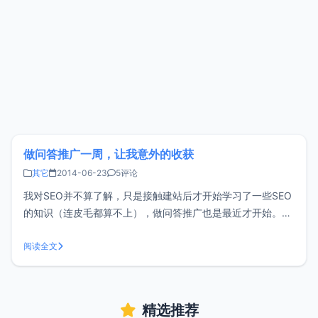
做问答推广一周，让我意外的收获
其它
2014-06-23
5评论
我对SEO并不算了解，只是接触建站后才开始学习了一些SEO
的知识（连皮毛都算不上），做问答推广也是最近才开始。营
销推广这方面我也不擅长，没什么经验。虽然从高中的时候就
开始使用百度知道回答问题，但那时仅仅是回答问题，问答推
阅读全文
广？没有听说过。 用百度知道来做推广和营销效果自然不错，
但百度知道的审核越来越
精选推荐