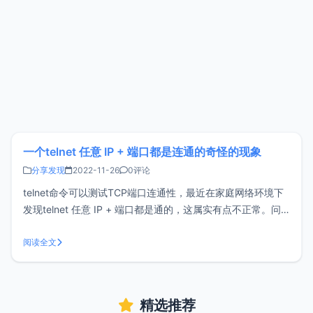
一个telnet 任意 IP + 端口都是连通的奇怪的现象
分享发现
2022-11-26
0评论
telnet命令可以测试TCP端口连通性，最近在家庭网络环境下
发现telnet 任意 IP + 端口都是通的，这属实有点不正常。问
题复现比如我telnet一个百度的IP：14.215.177.38，然后随便
指定了一个端口7890，这个IP百度并未开放7890端口，正常
阅读全文
情况下是不可能连通的，但teln
精选推荐