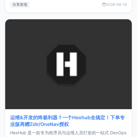
部署、随处访问。同时，它还支持搭配浏览器扩展（插件）使
分享发现
2026-06-15
用，让管理更高效。ZMark官网地址：
https://www.zmark.app/主要特点轻量级： 使用Bun +
Hono.js
运维&开发的终极利器？一个Hexhub全搞定！下单专
业版再赠Zdir/OneNav授权
HexHub 是一款专为程序员与运维人员打造的一站式 DevOps