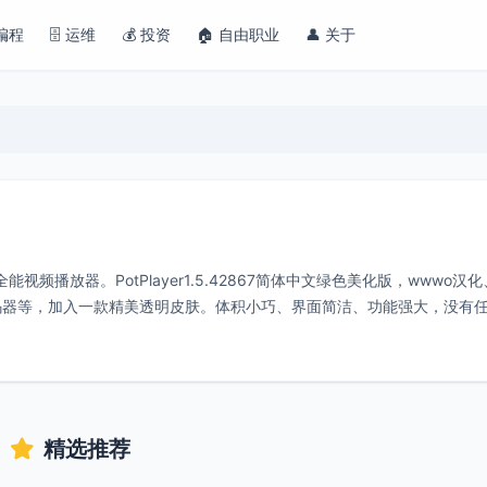
 编程
🗄️ 运维
💰 投资
🏠 自由职业
👤 关于
视频播放器。PotPlayer1.5.42867简体中文绿色美化版，wwwo汉化、
解码器等，加入一款精美透明皮肤。体积小巧、界面简洁、功能强大，没有
精选推荐