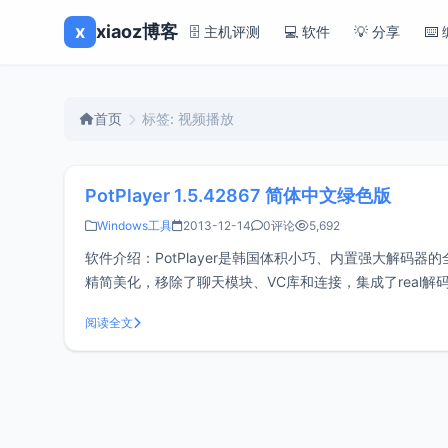
x
xiaoz博客
🗄️ 主机评测
💻 软件
💡 分享
⌨️
首页
标签: 视频播放
PotPlayer 1.5.42867 简体中文绿色版
Windows工具
2013-12-14
0评论
5,692
软件介绍：PotPlayer是韩国体积小巧、内置强大解码器的全能
精简美化，移除了聊天模块、VC库和连接，集成了real
告和垃圾信息，是本地
阅读全文