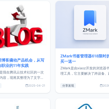
ZMark书签管理器618限时
用博客撬动产品机会，从写
买一送一
由职业的11年实践
ZMark是由xiaoz开发的浏览器
是我在腾讯云技术社区的一次
理工具，它主要解决了跨设备、
内容，现将其整理为了文字
台、跨浏览器的书签同步与访问
了写博客11年来的经历，以及
做到一处部署、随处访问。同时
2025-04-21
分享发现
202
过渡到做产品和走向自由职业
支持搭配浏览器扩展（插件）使
故事。文中还首次公开了我的
管理更高效。ZMark官网地址：
ImgURL的真实数据和产品现
https://www.zmark.app/主
介绍大家好，我是xiaoz，以
量级： 使用Bun + Hono.js