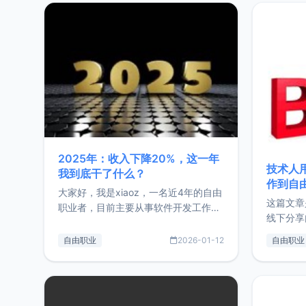
2025年：收入下降20%，这一年
技术人
我到底干了什么？
作到自
大家好，我是xiaoz，一名近4年的自由
这篇文章
职业者，目前主要从事软件开发工作。
线下分享
这篇文章将对我的2025年做一个简单
版，分享
的总结，内容主要包括：工作、学习、
自由职业
2026-01-12
自由职业
通过博客
以及投资。这一年虽然整体收入下降
的一个小
20%，但却过得很充实，2026年不求
首个产品
突破，但求保持。关于工作新增项目：
状。自我
2025年新增了一些非商业的开源项