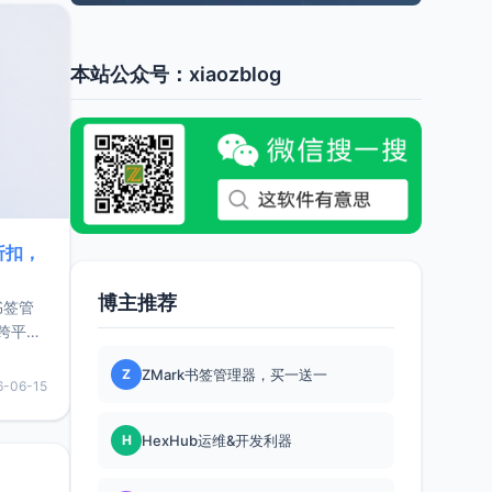
本站公众号：xiaozblog
折扣，
博主推荐
书签管
跨平
难题，
Z
ZMark书签管理器，买一送一
，它还
6-06-15
用，让
H
HexHub运维&开发利器
要特点轻