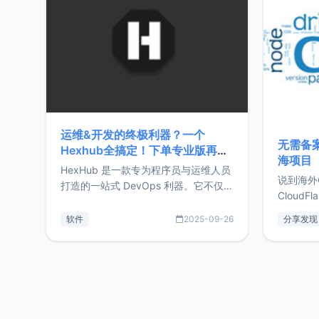
前从事服
目，主要包括：Zu
转自由职
运维&开发的终极利器？一个
无需备案
Hexhub全搞定！下单专业版再赠
海项目
Zdir/OneNav授权
HexHub 是一款专为程序员与运维人员
说到海外
打造的一站式 DevOps 利器。它不仅支
CloudF
持连接 SSH 服务器，还集成了 Docker
套餐，且
与常见数据库管理功能。这意味着，在
软件
2025-09-26
分享发现
防护，已
开发过程中您无需在多个软件间频繁切
首选，那既
换，仅凭 HexHub 即可同时搞定运维与
了，为啥
数据库操作。Hexhub功能特点支持连
不得不提C
接SSH支持跨平台：m
非常不爽