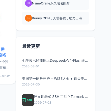
N
NameCrane永久域名邮箱
B
Bunny CDN，无需备案，助力出海
最近更新
只需
限别名
七牛云已经能用上Deepseek-V4-Flash正式版了，点此领取300万Token
的一个独
2026-08-01
邮箱等
永久版
5-07-01
面比较有
美国第一证券开户 + WISE入金 + 购买美股全流程分享
实惠的
2026-07-30
还在用老式 SSH 工具？Termark 新一代跨平台智能SSH客户端了解一下
持直接注
2026-07-28