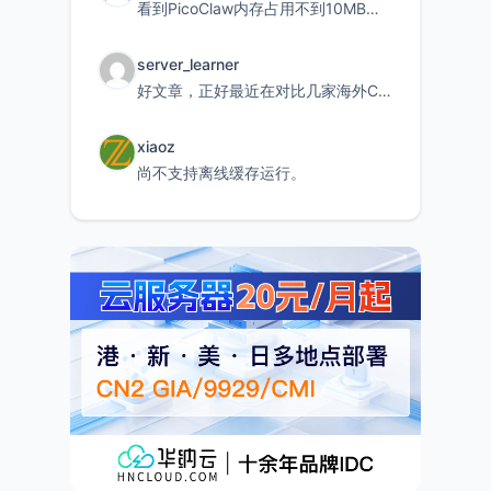
看到PicoClaw内存占用不到10MB这个数据真的很惊喜，确实很适合我这种想用旧设备折腾AI的小白
server_learner
好文章，正好最近在对比几家海外CDN。文中提到CF免费版不支持自定义回源端口和HOST这个痛点太真实
xiaoz
尚不支持离线缓存运行。