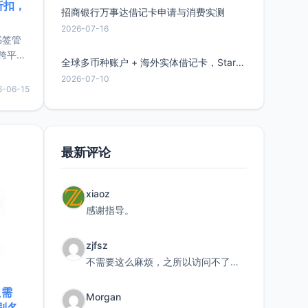
折扣，
招商银行万事达借记卡申请与消费实测
2026-07-16
书签管
跨平
全球多币种账户 + 海外实体借记卡，Starryblu开户教程与注意事项
难题，
2026-07-10
，它还
6-06-15
用，让
要特点轻
最新评论
xiaoz
感谢指导。
zjfsz
不需要这么麻烦，之所以访问不了，是由于非对称路由的问题，在爱快主路由添加一条静态路由192.168.
只需
Morgan
限别名