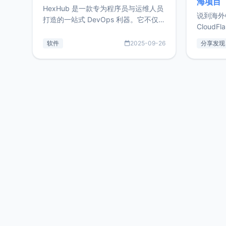
海项目
Zdir/OneNav授权
HexHub 是一款专为程序员与运维人员
说到海外
打造的一站式 DevOps 利器。它不仅支
CloudF
持连接 SSH 服务器，还集成了 Docker
套餐，且
与常见数据库管理功能。这意味着，在
软件
2025-09-26
分享发现
防护，已
开发过程中您无需在多个软件间频繁切
首选，那既
换，仅凭 HexHub 即可同时搞定运维与
了，为啥
数据库操作。Hexhub功能特点支持连
不得不提C
接SSH支持跨平台：m
非常不爽