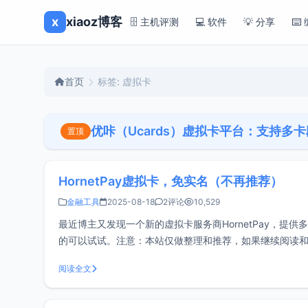
x
xiaoz博客
🗄️ 主机评测
💻 软件
💡 分享
⌨️
首页
标签: 虚拟卡
优咔（Ucards）虚拟卡平台：支持多
置顶
HornetPay虚拟卡，免实名（不再推荐）
金融工具
2025-08-18
2评论
10,529
最近博主又发现一个新的虚拟卡服务商HornetPay，提
的可以试试。注意：本站仅做整理和推荐，如果继续阅读
义卡片姓名一个账户可开通多张虚拟卡多种卡头（
阅读全文