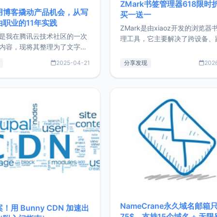
ZMark书签管理器618限时
用博客撬动产品机会，从写
买一送一
由职业的11年实践
ZMark是由xiaoz开发的浏览器
是我在腾讯云技术社区的一次
理工具，它主要解决了跨设备、
内容，现将其整理为了文字
台、跨浏览器的书签同步与访问
了写博客11年来的经历，以及
做到一处部署、随处访问。同时
2025-04-21
分享发现
202
过渡到做产品和走向自由职业
支持搭配浏览器扩展（插件）使
故事。文中还首次公开了我的
管理更高效。ZMark官网地址：
ImgURL的真实数据和产品现
https://www.zmark.app/主
介绍大家好，我是xiaoz，以
量级： 使用Bun + Hono.js
务器运维相关工作，现在已经
业3年，目前
NameCrane永久域名邮箱
！用 Bunny CDN 加速出
75$，支持15个域名 + 无