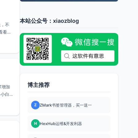
本站公众号：xiaozblog
法，不
看看：
博主推荐
T增加
手小白
Z
ZMark书签管理器，买一送一
H
HexHub运维&开发利器