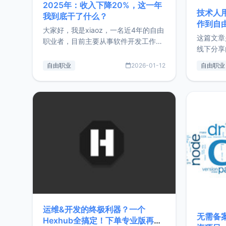
2025年：收入下降20%，这一年
技术人
我到底干了什么？
作到自
大家好，我是xiaoz，一名近4年的自由
这篇文章
职业者，目前主要从事软件开发工作。
线下分享
这篇文章将对我的2025年做一个简单
版，分享
的总结，内容主要包括：工作、学习、
自由职业
2026-01-12
自由职业
通过博客
以及投资。这一年虽然整体收入下降
的一个小
20%，但却过得很充实，2026年不求
首个产品
突破，但求保持。关于工作新增项目：
状。自我
2025年新增了一些非商业的开源项
前从事服
目，主要包括：Zu
转自由职
运维&开发的终极利器？一个
无需备案
Hexhub全搞定！下单专业版再赠