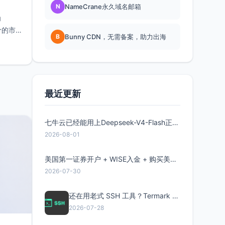
N
NameCrane永久域名邮箱
为
价的市
B
Bunny CDN，无需备案，助力出海
最近更新
七牛云已经能用上Deepseek-V4-Flash正式版了，点此领取300万Token
2026-08-01
美国第一证券开户 + WISE入金 + 购买美股全流程分享
2026-07-30
还在用老式 SSH 工具？Termark 新一代跨平台智能SSH客户端了解一下
2026-07-28