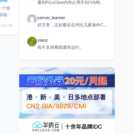
看到PicoClaw内存占用不到10MB这个数据真的很惊喜，确实很适合我这种想用旧设备折腾AI的小白
的一个独
邮箱等
server_learner
永久版
好文章，正好最近在对比几家海外CDN。文中提到CF免费版不支持自定义回源端口和HOST这个痛点太真实
5-07-01
面比较有
实惠的
xiaoz
尚不支持离线缓存运行。
持直接注