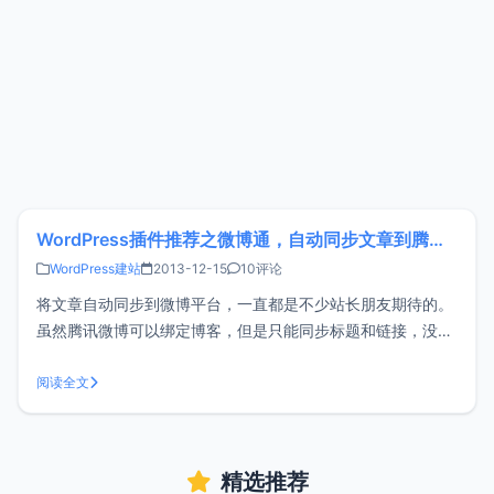
WordPress插件推荐之微博通，自动同步文章到腾讯、新浪等微博平台
WordPress建站
2013-12-15
10评论
将文章自动同步到微博平台，一直都是不少站长朋友期待的。
虽然腾讯微博可以绑定博客，但是只能同步标题和链接，没办
法同步摘要和图片；新浪微博连绑定都不支持。虽然借助一些
WordPress链接微博等插件，或者多说等第三方评论插件，支
阅读全文
持WordPress后台发布文章时，同步到微博，但是如果使用
Window
精选推荐