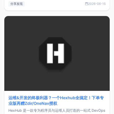
部署、随处访问。同时，它还支持搭配浏览器扩展（插件）使
分享发现
2026-06-15
用，让管理更高效。ZMark官网地址：
https://www.zmark.app/主要特点轻量级： 使用Bun +
Hono.js
运维&开发的终极利器？一个Hexhub全搞定！下单专
业版再赠Zdir/OneNav授权
HexHub 是一款专为程序员与运维人员打造的一站式 DevOps