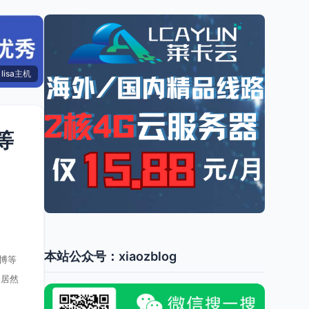
lisa主机
等
本站公众号：xiaozblog
博等
，居然