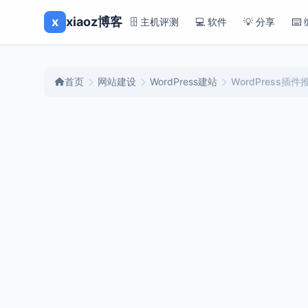
x
xiaoz博客
🗄️ 主机评测
💻 软件
💡 分享
⌨️
首页
网站建设
WordPress建站
WordPres