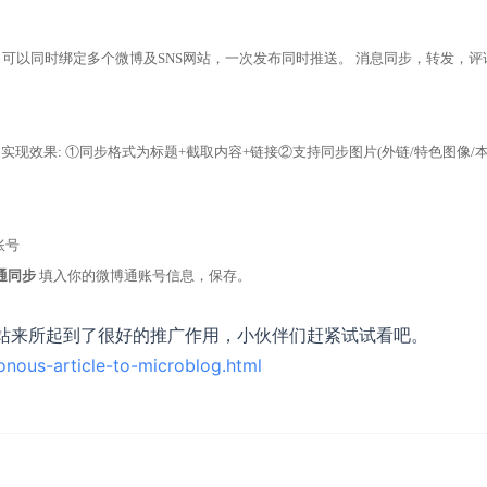
享平台。可以同时绑定多个微博及SNS网站，一次发布同时推送。 消息同步，转发，评
善, 实现效果: ①同步格式为标题+截取内容+链接②支持同步图片(外链/特色图像/
账号
通同步
填入你的微博通账号信息，保存。
站来所起到了很好的推广作用，小伙伴们赶紧试试看吧。
nous-article-to-microblog.html