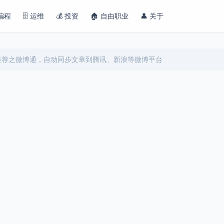
 编程
🗄️ 运维
💰 投资
🏠 自由职业
👤 关于
s插件推荐之微博通，自动同步文章到腾讯、新浪等微博平台