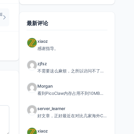
篇
）
最新评论
xiaoz
感谢指导。
zjfsz
不需要这么麻烦，之所以访问不了，是由于非对称路由的问题，在爱快主路由添加一条静态路由192.168.
Morgan
看到PicoClaw内存占用不到10MB这个数据真的很惊喜，确实很适合我这种想用旧设备折腾AI的小白
server_learner
好文章，正好最近在对比几家海外CDN。文中提到CF免费版不支持自定义回源端口和HOST这个痛点太真实
xiaoz