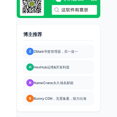
博主推荐
Z
ZMark书签管理器，买一送一
H
HexHub运维&开发利器
N
NameCrane永久域名邮箱
B
Bunny CDN，无需备案，助力出海