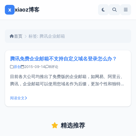
x
xiaoz博客
首页
标签: 腾讯企业邮箱
腾讯免费企业邮箱不支持自定义域名登录怎么办？
原创
2015-09-14
8评论
目前各大公司均推出了免费版的企业邮箱，如网易、阿里云、
腾讯，企业邮箱可以使用您域名作为后缀，更加个性和独特，
而小z博客也一直在使用腾讯企业邮箱进行发信，可惜免费版
的已经不再支持使用 mail.您的域名.com 这样自定义域名进行
阅读全文
登录。其实要想解决这个问题也非常的简单，只需要一小段
PHP脚本程序即可，
精选推荐