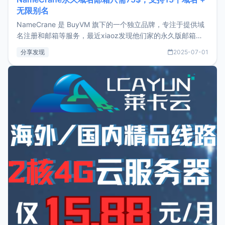
无限别名
NameCrane 是 BuyVM 旗下的一个独立品牌，专注于提供域
名注册和邮箱等服务，最近xiaoz发现他们家的永久版邮箱服
务只要75美元，价格方面比较有优势。如果你正需要一个靠谱
分享发现
2025-07-01
又实惠的域名邮箱，不妨尝试一下 NameCrane。注册
NameCraneNameCrane不支持直接注册，必须要购买