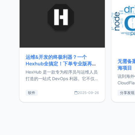
前从事服
目，主要包括：Zu
转自由职
运维&开发的终极利器？一个
无需备案
Hexhub全搞定！下单专业版再赠
海项目
Zdir/OneNav授权
HexHub 是一款专为程序员与运维人员
说到海外
打造的一站式 DevOps 利器。它不仅支
CloudF
持连接 SSH 服务器，还集成了 Docker
套餐，且
与常见数据库管理功能。这意味着，在
软件
2025-09-26
分享发现
防护，已
开发过程中您无需在多个软件间频繁切
首选，那既
换，仅凭 HexHub 即可同时搞定运维与
了，为啥
数据库操作。Hexhub功能特点支持连
不得不提C
接SSH支持跨平台：m
非常不爽