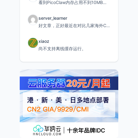
看到PicoClaw内存占用不到10MB这个数据真的很惊喜，确实很适合我这种想用旧设备折腾AI的小白
server_learner
好文章，正好最近在对比几家海外CDN。文中提到CF免费版不支持自定义回源端口和HOST这个痛点太真实
xiaoz
尚不支持离线缓存运行。