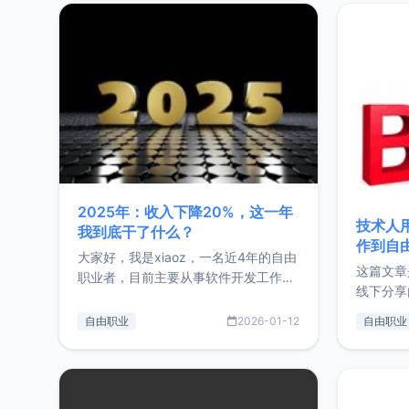
2025年：收入下降20%，这一年
技术人
我到底干了什么？
作到自
大家好，我是xiaoz，一名近4年的自由
这篇文章
职业者，目前主要从事软件开发工作。
线下分享
这篇文章将对我的2025年做一个简单
版，分享
的总结，内容主要包括：工作、学习、
自由职业
2026-01-12
自由职业
通过博客
以及投资。这一年虽然整体收入下降
的一个小
20%，但却过得很充实，2026年不求
首个产品
突破，但求保持。关于工作新增项目：
状。自我
2025年新增了一些非商业的开源项