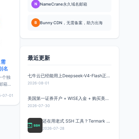
N
NameCrane永久域名邮箱
B
Bunny CDN，无需备案，助力出海
最近更新
只需
限别名
七牛云已经能用上Deepseek-V4-Flash正式版了，点此领取300万Token
的一个独
2026-08-01
邮箱等
永久版
5-07-01
面比较有
美国第一证券开户 + WISE入金 + 购买美股全流程分享
实惠的
2026-07-30
还在用老式 SSH 工具？Termark 新一代跨平台智能SSH客户端了解一下
持直接注
2026-07-28