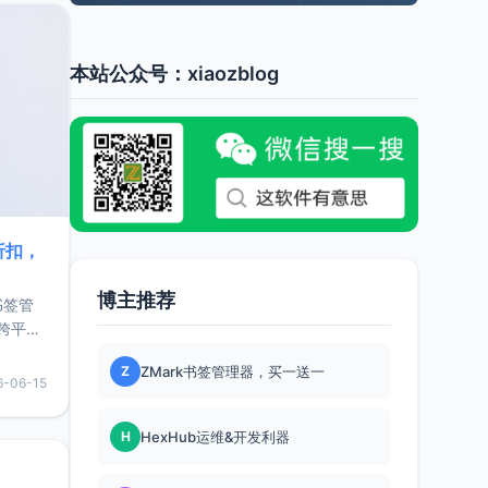
本站公众号：xiaozblog
折扣，
博主推荐
书签管
跨平
难题，
Z
ZMark书签管理器，买一送一
，它还
6-06-15
用，让
H
HexHub运维&开发利器
要特点轻