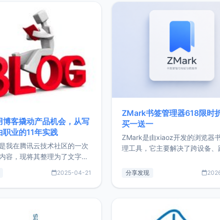
ZMark书签管理器618限时
用博客撬动产品机会，从写
买一送一
由职业的11年实践
ZMark是由xiaoz开发的浏览器
是我在腾讯云技术社区的一次
理工具，它主要解决了跨设备、
内容，现将其整理为了文字
台、跨浏览器的书签同步与访问
了写博客11年来的经历，以及
做到一处部署、随处访问。同时
2025-04-21
分享发现
202
过渡到做产品和走向自由职业
支持搭配浏览器扩展（插件）使
故事。文中还首次公开了我的
管理更高效。ZMark官网地址：
ImgURL的真实数据和产品现
https://www.zmark.app/主
介绍大家好，我是xiaoz，以
量级： 使用Bun + Hono.js