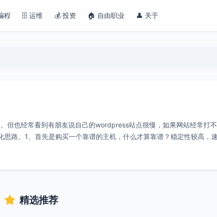
 编程
🗄️ 运维
💰 投资
🏠 自由职业
👤 关于
欢迎。但也经常看到有朋友说自己的wordpress站点很慢，如果网站经常打
化思路。1、首先是购买一个靠谱的主机，什么才算靠谱？稳定性较高，
精选推荐