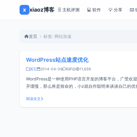
x
xiaoz博客
🗄️ 主机评测
💻 软件
💡 分享
⌨️
首页
标签: 网站加速
WordPress站点速度优化
其它
2014-04-09
6评论
11,636
WordPress是一种使用PHP语言开发的博客平台，广受
开缓慢，那么将是致命的，小z就自作聪明来谈谈自己的优
快，要不然三天两头抽风，那多蛋疼啊。已经
阅读全文