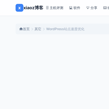
x
xiaoz博客
🗄️ 主机评测
💻 软件
💡 分享
⌨️
首页
其它
WordPress站点速度优化