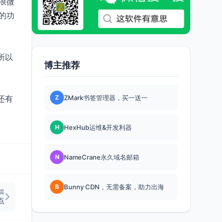
浪微
的功
所以
博主推荐
Z
ZMark书签管理器，买一送一
还有
H
HexHub运维&开发利器
N
NameCrane永久域名邮箱
B
Bunny CDN，无需备案，助力出海
篇
点