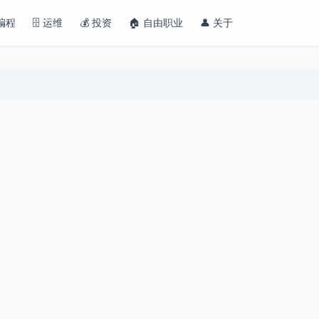
 编程
🗄️ 运维
💰 投资
🏠 自由职业
👤 关于