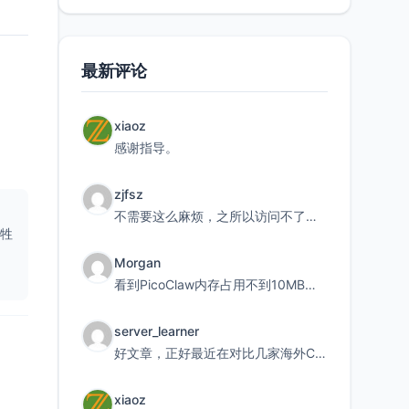
最新评论
xiaoz
感谢指导。
zjfsz
不需要这么麻烦，之所以访问不了，是由于非对称路由的问题，在爱快主路由添加一条静态路由192.168.
牺牲
Morgan
看到PicoClaw内存占用不到10MB这个数据真的很惊喜，确实很适合我这种想用旧设备折腾AI的小白
server_learner
好文章，正好最近在对比几家海外CDN。文中提到CF免费版不支持自定义回源端口和HOST这个痛点太真实
xiaoz