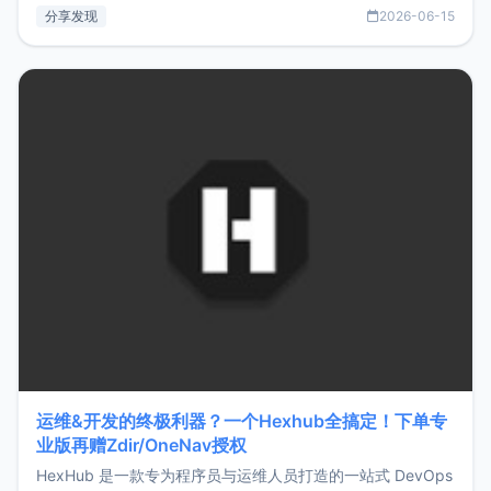
部署、随处访问。同时，它还支持搭配浏览器扩展（插件）使
分享发现
2026-06-15
用，让管理更高效。ZMark官网地址：
https://www.zmark.app/主要特点轻量级： 使用Bun +
Hono.js
运维&开发的终极利器？一个Hexhub全搞定！下单专
业版再赠Zdir/OneNav授权
HexHub 是一款专为程序员与运维人员打造的一站式 DevOps