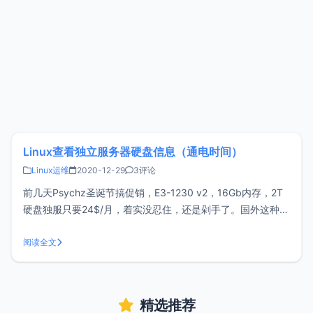
Linux查看独立服务器硬盘信息（通电时间）
Linux运维
2020-12-29
3评论
前几天Psychz圣诞节搞促销，E3-1230 v2，16Gb内存，2T
硬盘独服只要24$/月，着实没忍住，还是剁手了。国外这种廉
价独服基本都是二手硬件，比如Online、Kimsufi这些，开出来
的机子全凭运气。硬盘质量层次不齐，通电10w小时也是有可
阅读全文
能的，上架后第一步就是先看下硬盘信息，下面一起
精选推荐