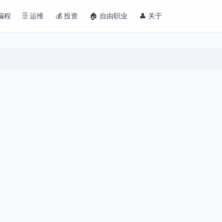
 编程
🗄️ 运维
💰 投资
🏠 自由职业
👤 关于