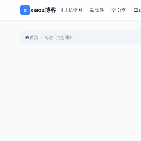
x
xiaoz博客
🗄️ 主机评测
💻 软件
💡 分享
⌨️
首页
标签: 消息通知