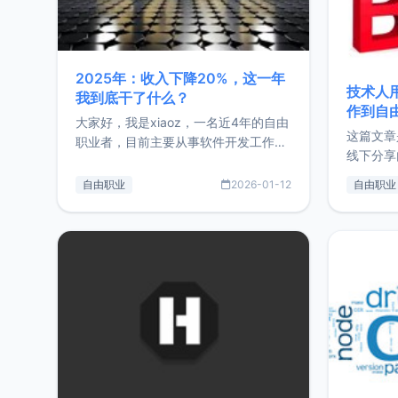
2025年：收入下降20%，这一年
技术人
我到底干了什么？
作到自
大家好，我是xiaoz，一名近4年的自由
这篇文章
职业者，目前主要从事软件开发工作。
线下分享
这篇文章将对我的2025年做一个简单
版，分享
的总结，内容主要包括：工作、学习、
自由职业
2026-01-12
自由职业
通过博客
以及投资。这一年虽然整体收入下降
的一个小
20%，但却过得很充实，2026年不求
首个产品
突破，但求保持。关于工作新增项目：
状。自我
2025年新增了一些非商业的开源项
前从事服
目，主要包括：Zu
转自由职