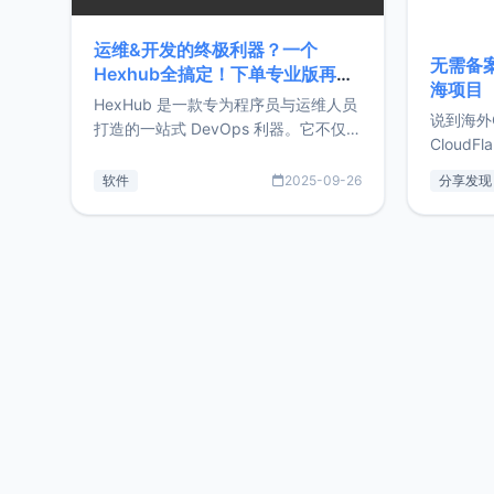
运维&开发的终极利器？一个
无需备案
Hexhub全搞定！下单专业版再赠
海项目
Zdir/OneNav授权
HexHub 是一款专为程序员与运维人员
说到海外
打造的一站式 DevOps 利器。它不仅支
CloudF
持连接 SSH 服务器，还集成了 Docker
套餐，且
与常见数据库管理功能。这意味着，在
软件
2025-09-26
分享发现
防护，已
开发过程中您无需在多个软件间频繁切
首选，那既
换，仅凭 HexHub 即可同时搞定运维与
了，为啥
数据库操作。Hexhub功能特点支持连
不得不提C
接SSH支持跨平台：m
非常不爽