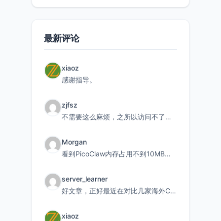
最新评论
xiaoz
感谢指导。
zjfsz
不需要这么麻烦，之所以访问不了，是由于非对称路由的问题，在爱快主路由添加一条静态路由192.168.
Morgan
看到PicoClaw内存占用不到10MB这个数据真的很惊喜，确实很适合我这种想用旧设备折腾AI的小白
server_learner
好文章，正好最近在对比几家海外CDN。文中提到CF免费版不支持自定义回源端口和HOST这个痛点太真实
xiaoz