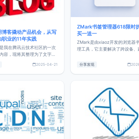
ZMark书签管理器618限时
用博客撬动产品机会，从写
买一送一
由职业的11年实践
ZMark是由xiaoz开发的浏览器
是我在腾讯云技术社区的一次
理工具，它主要解决了跨设备、
内容，现将其整理为了文字
台、跨浏览器的书签同步与访问
了写博客11年来的经历，以及
做到一处部署、随处访问。同时
2025-04-21
分享发现
202
过渡到做产品和走向自由职业
支持搭配浏览器扩展（插件）使
故事。文中还首次公开了我的
管理更高效。ZMark官网地址：
ImgURL的真实数据和产品现
https://www.zmark.app/主
介绍大家好，我是xiaoz，以
量级： 使用Bun + Hono.js
务器运维相关工作，现在已经
业3年，目前