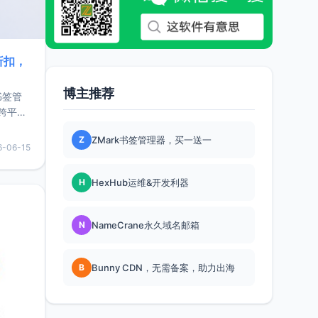
折扣，
博主推荐
书签管
跨平
难题，
Z
ZMark书签管理器，买一送一
，它还
6-06-15
用，让
H
HexHub运维&开发利器
要特点轻
N
NameCrane永久域名邮箱
B
Bunny CDN，无需备案，助力出海