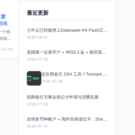
最近更新
只需
限别名
七牛云已经能用上Deepseek-V4-Flash正式版了，点此领取300万Token
的一个独
2026-08-01
邮箱等
永久版
5-07-01
面比较有
美国第一证券开户 + WISE入金 + 购买美股全流程分享
实惠的
2026-07-30
还在用老式 SSH 工具？Termark 新一代跨平台智能SSH客户端了解一下
持直接注
2026-07-28
招商银行万事达借记卡申请与消费实测
2026-07-16
全球多币种账户 + 海外实体借记卡，Starryblu开户教程与注意事项
2026-07-10