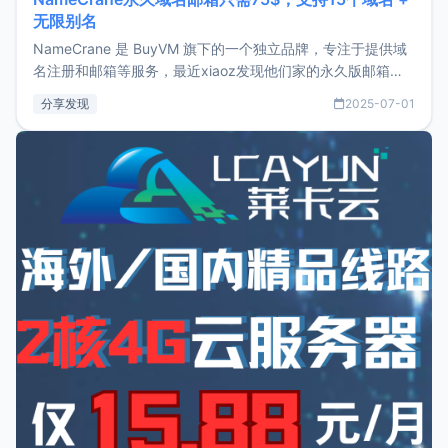
无限别名
NameCrane 是 BuyVM 旗下的一个独立品牌，专注于提供域
名注册和邮箱等服务，最近xiaoz发现他们家的永久版邮箱服
务只要75美元，价格方面比较有优势。如果你正需要一个靠谱
分享发现
2025-07-01
又实惠的域名邮箱，不妨尝试一下 NameCrane。注册
NameCraneNameCrane不支持直接注册，必须要购买