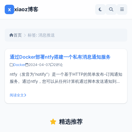
x
xiaoz博客
首页
标签: 消息推送
通过Docker部署ntfy搭建一个私有消息通知服务
Docker
2024-04-07
2评论
ntfy（发音为“notify”）是一个基于HTTP的简单发布-订阅通知
服务。通过ntfy，您可以从任何计算机通过脚本发送通知到您
的手机或桌面。ntfy是开源的，您可以自行部署到您的服务器
上使用，并且ntfy还支持Android和IOS APP，非常适合运维
阅读全文
人员或开发人员搭建消息推送服务。使用Doc
精选推荐