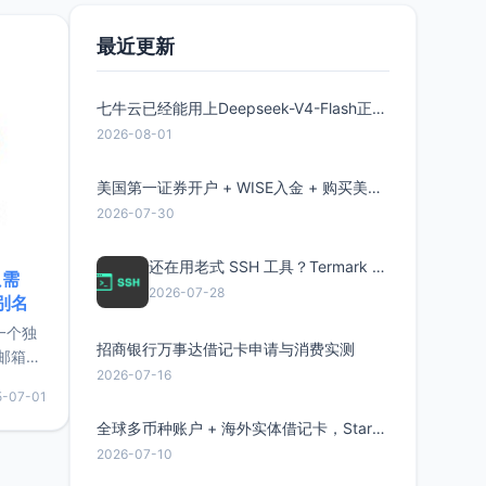
要特点轻
最近更新
七牛云已经能用上Deepseek-V4-Flash正式版了，点此领取300万Token
2026-08-01
美国第一证券开户 + WISE入金 + 购买美股全流程分享
2026-07-30
还在用老式 SSH 工具？Termark 新一代跨平台智能SSH客户端了解一下
只需
2026-07-28
限别名
的一个独
招商银行万事达借记卡申请与消费实测
邮箱等
2026-07-16
永久版
5-07-01
面比较有
实惠的
全球多币种账户 + 海外实体借记卡，Starryblu开户教程与注意事项
2026-07-10