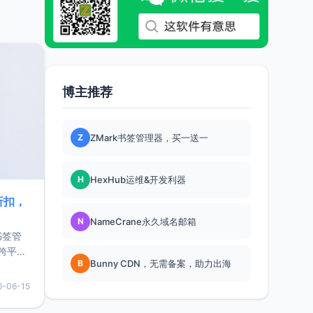
博主推荐
Z
ZMark书签管理器，买一送一
H
HexHub运维&开发利器
折扣，
N
NameCrane永久域名邮箱
书签管
跨平
B
Bunny CDN，无需备案，助力出海
难题，
，它还
6-06-15
用，让