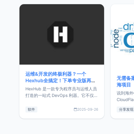
20%，但却过得很充实，2026年不求
首个产品
突破，但求保持。关于工作新增项目：
状。自我
2025年新增了一些非商业的开源项
前从事服
目，主要包括：Zu
转自由职
运维&开发的终极利器？一个
无需备案
Hexhub全搞定！下单专业版再赠
海项目
Zdir/OneNav授权
HexHub 是一款专为程序员与运维人员
说到海外
打造的一站式 DevOps 利器。它不仅支
CloudF
持连接 SSH 服务器，还集成了 Docker
套餐，且
与常见数据库管理功能。这意味着，在
软件
2025-09-26
分享发现
防护，已
开发过程中您无需在多个软件间频繁切
首选，那既
换，仅凭 HexHub 即可同时搞定运维与
了，为啥
数据库操作。Hexhub功能特点支持连
不得不提C