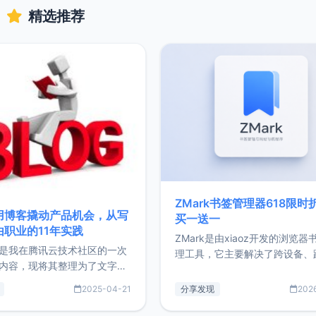
精选推荐
ZMark书签管理器618限时
用博客撬动产品机会，从写
买一送一
由职业的11年实践
ZMark是由xiaoz开发的浏览器
是我在腾讯云技术社区的一次
理工具，它主要解决了跨设备、
内容，现将其整理为了文字
台、跨浏览器的书签同步与访问
了写博客11年来的经历，以及
做到一处部署、随处访问。同时
2025-04-21
分享发现
202
过渡到做产品和走向自由职业
支持搭配浏览器扩展（插件）使
故事。文中还首次公开了我的
管理更高效。ZMark官网地址：