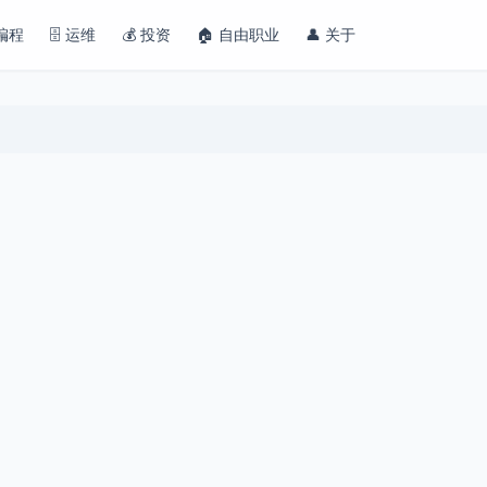
 编程
🗄️ 运维
💰 投资
🏠 自由职业
👤 关于