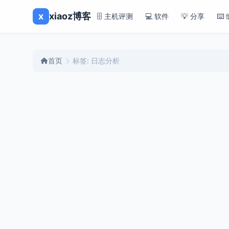
x
xiaoz博客
🗄️ 主机评测
💻 软件
💡 分享
⌨️
首页
标签: 日志分析