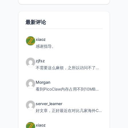
持直接注
最新评论
xiaoz
感谢指导。
zjfsz
不需要这么麻烦，之所以访问不了，是由于非对称路由的问题，在爱快主路由添加一条静态路由192.168.
Morgan
看到PicoClaw内存占用不到10MB这个数据真的很惊喜，确实很适合我这种想用旧设备折腾AI的小白
server_learner
好文章，正好最近在对比几家海外CDN。文中提到CF免费版不支持自定义回源端口和HOST这个痛点太真实
xiaoz