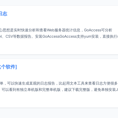
日志
心思想是实时快速分析和查看Web服务器统计信息，GoAccess可分析
ON、CSV等数据报告。安装GoAccessGoAccess支持yum安装，直接执
这个软件]
较简单，可以快速生成直观的日志报告，比起用文本工具来查看日志方便很
y/xingtu，可以看到有独立单机版和完整单机版，建议下载完整版，避免单独安装J