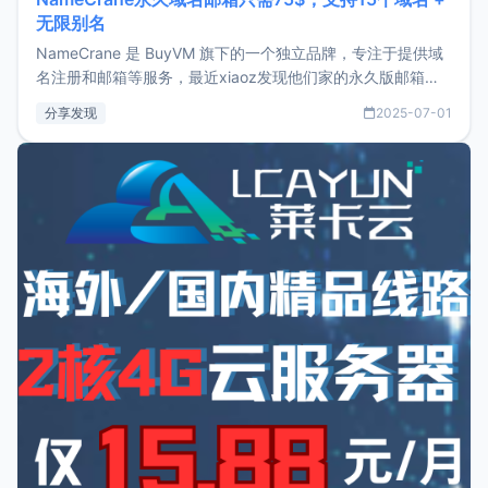
无限别名
NameCrane 是 BuyVM 旗下的一个独立品牌，专注于提供域
名注册和邮箱等服务，最近xiaoz发现他们家的永久版邮箱服
务只要75美元，价格方面比较有优势。如果你正需要一个靠谱
分享发现
2025-07-01
又实惠的域名邮箱，不妨尝试一下 NameCrane。注册
NameCraneNameCrane不支持直接注册，必须要购买