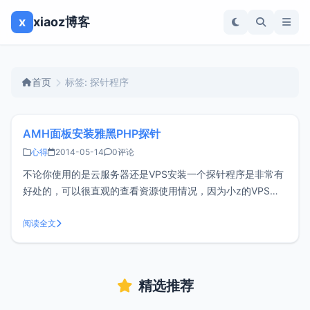
x
xiaoz博客
首页
标签: 探针程序
AMH面板安装雅黑PHP探针
心得
2014-05-14
0评论
不论你使用的是云服务器还是VPS安装一个探针程序是非常有
好处的，可以很直观的查看资源使用情况，因为小z的VPS安
装的是AMH面板，所以分享一下AMH面板安装雅黑PHP探针
程序的方法。雅黑PHP探针功能： 每秒更新，不用刷网页。有
阅读全文
一个负责的站长，会对探针进行长期支持和更新。 用于Linux
精选推荐