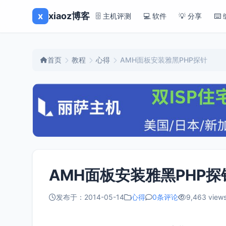
x
xiaoz博客
🗄️ 主机评测
💻 软件
💡 分享
⌨️
首页
教程
心得
AMH面板安装雅黑PHP探针
AMH面板安装雅黑PHP探
发布于：2014-05-14
心得
0条评论
9,463 view