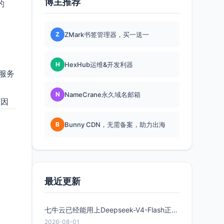
博主推荐
的
Z
ZMark书签管理器，买一送一
H
HexHub运维&开发利器
服务
N
NameCrane永久域名邮箱
原因
B
Bunny CDN，无需备案，助力出海
最近更新
七牛云已经能用上Deepseek-V4-Flash正式版了，点此领取300万Token
2026-08-01