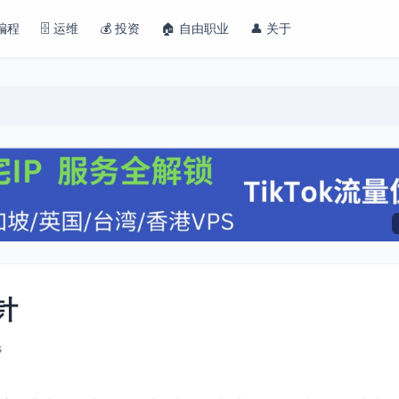
 编程
🗄️ 运维
💰 投资
🏠 自由职业
👤 关于
针
s