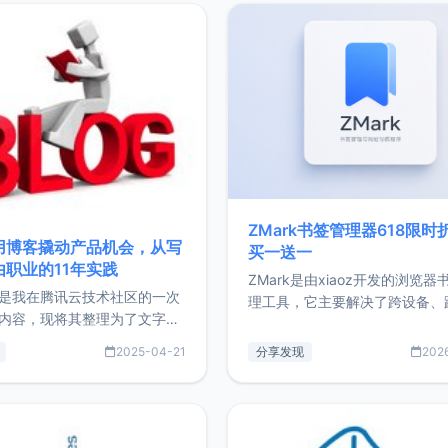
ZMark书签管理器618限时
用博客撬动产品机会，从写
买一送一
由职业的11年实践
ZMark是由xiaoz开发的浏览器
是我在腾讯云技术社区的一次
理工具，它主要解决了跨设备、
内容，现将其整理为了文字
台、跨浏览器的书签同步与访问
了写博客11年来的经历，以及
做到一处部署、随处访问。同时
2025-04-21
分享发现
202
过渡到做产品和走向自由职业
支持搭配浏览器扩展（插件）使
故事。文中还首次公开了我的
管理更高效。ZMark官网地址：
ImgURL的真实数据和产品现
https://www.zmark.app/主
介绍大家好，我是xiaoz，以
量级： 使用Bun + Hono.js