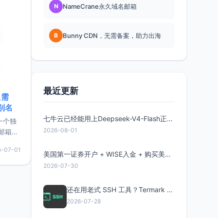
N
NameCrane永久域名邮箱
B
Bunny CDN，无需备案，助力出海
最近更新
只需
限别名
七牛云已经能用上Deepseek-V4-Flash正式版了，点此领取300万Token
的一个独
2026-08-01
邮箱等
永久版
5-07-01
面比较有
美国第一证券开户 + WISE入金 + 购买美股全流程分享
实惠的
2026-07-30
还在用老式 SSH 工具？Termark 新一代跨平台智能SSH客户端了解一下
持直接注
2026-07-28