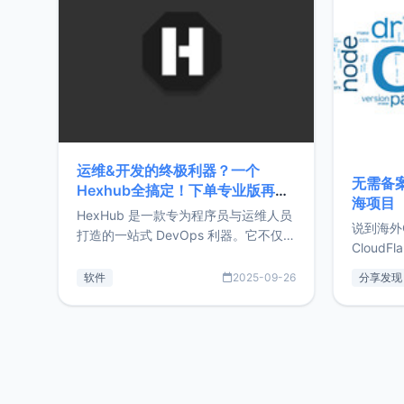
前从事服
目，主要包括：Zu
转自由职
运维&开发的终极利器？一个
无需备案
Hexhub全搞定！下单专业版再赠
海项目
Zdir/OneNav授权
HexHub 是一款专为程序员与运维人员
说到海外
打造的一站式 DevOps 利器。它不仅支
CloudF
持连接 SSH 服务器，还集成了 Docker
套餐，且
与常见数据库管理功能。这意味着，在
软件
2025-09-26
分享发现
防护，已
开发过程中您无需在多个软件间频繁切
首选，那既
换，仅凭 HexHub 即可同时搞定运维与
了，为啥
数据库操作。Hexhub功能特点支持连
不得不提C
接SSH支持跨平台：m
非常不爽