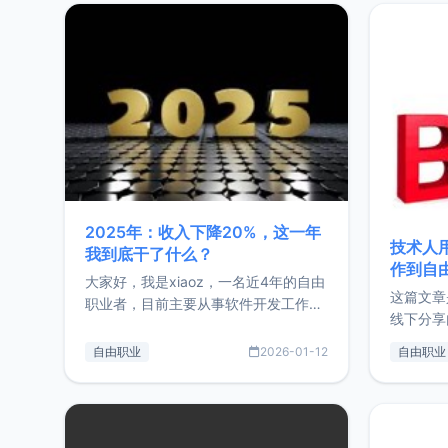
2025年：收入下降20%，这一年
技术人
我到底干了什么？
作到自
大家好，我是xiaoz，一名近4年的自由
这篇文章
职业者，目前主要从事软件开发工作。
线下分享
这篇文章将对我的2025年做一个简单
版，分享
的总结，内容主要包括：工作、学习、
自由职业
2026-01-12
自由职业
通过博客
以及投资。这一年虽然整体收入下降
的一个小
20%，但却过得很充实，2026年不求
首个产品
突破，但求保持。关于工作新增项目：
状。自我
2025年新增了一些非商业的开源项