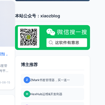
本站公众号：xiaozblog
折扣，
博主推荐
书签管
跨平
难题，
Z
ZMark书签管理器，买一送一
，它还
6-06-15
用，让
H
HexHub运维&开发利器
要特点轻