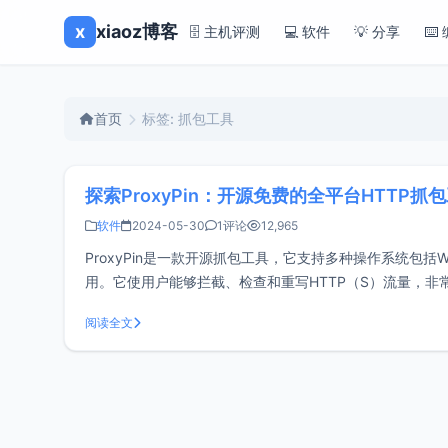
x
xiaoz博客
🗄️ 主机评测
💻 软件
💡 分享
⌨️
首页
标签: 抓包工具
探索ProxyPin：开源免费的全平台HTTP抓
软件
2024-05-30
1评论
12,965
ProxyPin是一款开源抓包工具，它支持多种操作系统包括Windo
用。它使用户能够拦截、检查和重写HTTP（S）流量，非常适
代
阅读全文