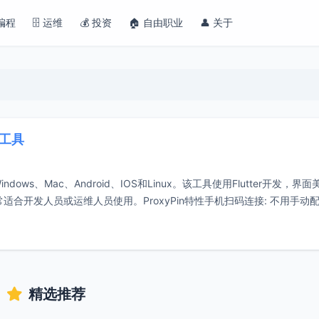
 编程
🗄️ 运维
💰 投资
🏠 自由职业
👤 关于
包工具
ws、Mac、Android、IOS和Linux。该工具使用Flutter开发，界面
合开发人员或运维人员使用。ProxyPin特性手机扫码连接: 不用手动配置
精选推荐