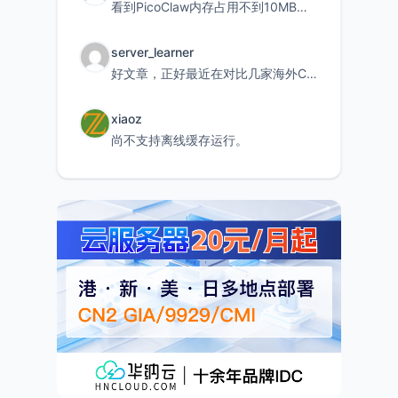
看到PicoClaw内存占用不到10MB这个数据真的很惊喜，确实很适合我这种想用旧设备折腾AI的小白
server_learner
好文章，正好最近在对比几家海外CDN。文中提到CF免费版不支持自定义回源端口和HOST这个痛点太真实
xiaoz
尚不支持离线缓存运行。