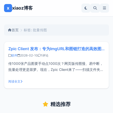
x
xiaoz博客
首页
标签: 批量传图
Zpic Client 发布：专为ImgURL和图链打造的高效图床客户端
软件
2026-02-10
1评论
传1000张产品图要手动点1000次？网页版传图慢、易中断，
批量处理更是噩梦。现在，Zpic Client来了——扫描文件夹自
动上传、智能去重、结果导出CSV，企业级批量传图终于不用
熬通宵了。官网下载地址：https://client.zpic.pro/功能特点
阅读全文
跨平台： 支持 macOS、Windo
精选推荐