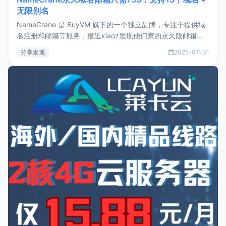
无限别名
NameCrane 是 BuyVM 旗下的一个独立品牌，专注于提供域
名注册和邮箱等服务，最近xiaoz发现他们家的永久版邮箱服
务只要75美元，价格方面比较有优势。如果你正需要一个靠谱
分享发现
2025-07-01
又实惠的域名邮箱，不妨尝试一下 NameCrane。注册
NameCraneNameCrane不支持直接注册，必须要购买