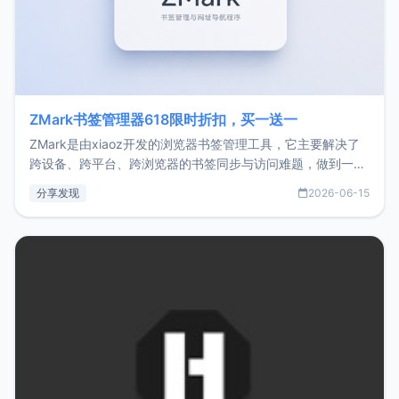
ZMark书签管理器618限时折扣，买一送一
ZMark是由xiaoz开发的浏览器书签管理工具，它主要解决了
跨设备、跨平台、跨浏览器的书签同步与访问难题，做到一处
部署、随处访问。同时，它还支持搭配浏览器扩展（插件）使
分享发现
2026-06-15
用，让管理更高效。ZMark官网地址：
https://www.zmark.app/主要特点轻量级： 使用Bun +
Hono.js