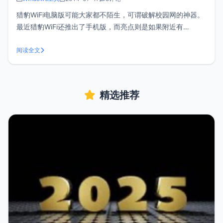
猎豹WiFi电脑版可能大家都不陌生，可谓破解校园网的神器。
最近猎豹WiFi还推出了手机版，而亮点则是如果附近有
ChinaNet热点则可以免费连接，猎豹WiFi会自动登录账号和密
码。来看看官方的介绍：功能特色： ChinaNet免费连：独家
阅读全文
支持永久免费连入ChinaNet热点，不限时长、无需积分
精选推荐