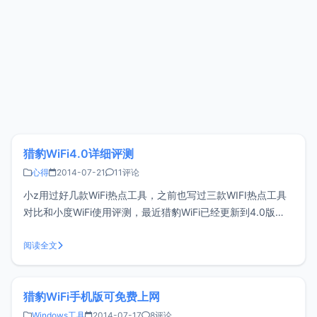
猎豹WiFi4.0详细评测
心得
2014-07-21
11评论
小z用过好几款WiFi热点工具，之前也写过三款WIFI热点工具
对比和小度WiFi使用评测，最近猎豹WiFi已经更新到4.0版
本，功能挺多的，这次单独拿出来做一个评测。猎豹WiFi更新
速度还是比较快的，而且非常重视校园网这一块，因为很多校
阅读全文
园网都进行了一人一号的限制，而猎豹WiFi的出现则解决了大
部分校
猎豹WiFi手机版可免费上网
Windows工具
2014-07-17
8评论