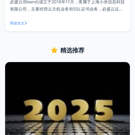
必盛云(Bisend)成立于2016年11月，隶属于上海小赤信息科技
有限公司，主要经营云主机业务和SSL证书业务，必盛云证书
购买平台完全实现自动化，在价格方面相对于其他平台来说也
比较便宜。Comodo Positive SSL DV证书只要98元就可以申
阅读全文
请2年！在收费DV SSL业务中，这个价格非常
精选推荐