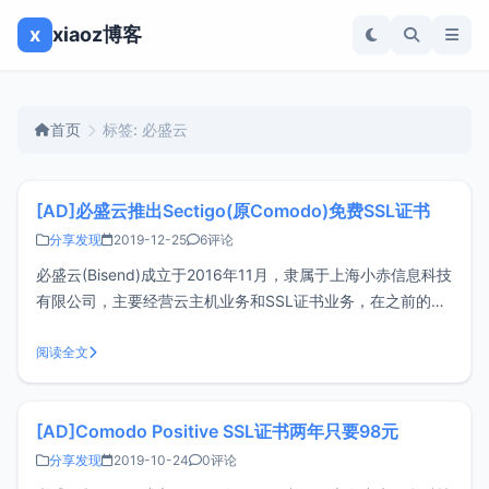
x
xiaoz博客
首页
标签: 必盛云
[AD]必盛云推出Sectigo(原Comodo)免费SSL证书
分享发现
2019-12-25
6评论
必盛云(Bisend)成立于2016年11月，隶属于上海小赤信息科技
有限公司，主要经营云主机业务和SSL证书业务，在之前的文
章《Comodo Positive SSL证书两年只要98元》做过介绍，这
次他们还推出了免费的SSL证书。前言网络安全越发重视的今
阅读全文
天，越来越多的网站、APP、软件、小程序都在用
[AD]Comodo Positive SSL证书两年只要98元
分享发现
2019-10-24
0评论