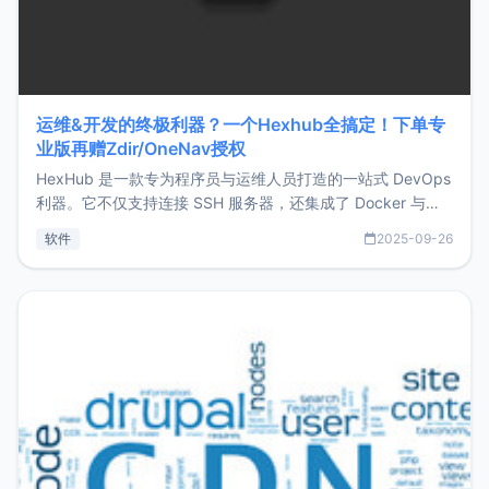
运维&开发的终极利器？一个Hexhub全搞定！下单专
业版再赠Zdir/OneNav授权
HexHub 是一款专为程序员与运维人员打造的一站式 DevOps
利器。它不仅支持连接 SSH 服务器，还集成了 Docker 与常
见数据库管理功能。这意味着，在开发过程中您无需在多个软
软件
2025-09-26
件间频繁切换，仅凭 HexHub 即可同时搞定运维与数据库操
作。Hexhub功能特点支持连接SSH支持跨平台：m