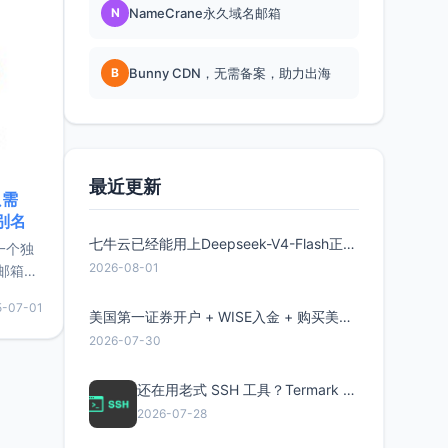
N
NameCrane永久域名邮箱
B
Bunny CDN，无需备案，助力出海
最近更新
只需
限别名
七牛云已经能用上Deepseek-V4-Flash正式版了，点此领取300万Token
的一个独
2026-08-01
邮箱等
永久版
5-07-01
面比较有
美国第一证券开户 + WISE入金 + 购买美股全流程分享
实惠的
2026-07-30
还在用老式 SSH 工具？Termark 新一代跨平台智能SSH客户端了解一下
持直接注
2026-07-28