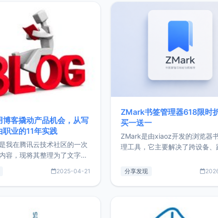
ZMark书签管理器618限时
用博客撬动产品机会，从写
买一送一
由职业的11年实践
ZMark是由xiaoz开发的浏览器
是我在腾讯云技术社区的一次
理工具，它主要解决了跨设备、
内容，现将其整理为了文字
台、跨浏览器的书签同步与访问
了写博客11年来的经历，以及
做到一处部署、随处访问。同时
2025-04-21
分享发现
202
过渡到做产品和走向自由职业
支持搭配浏览器扩展（插件）使
故事。文中还首次公开了我的
管理更高效。ZMark官网地址：
ImgURL的真实数据和产品现
https://www.zmark.app/主
介绍大家好，我是xiaoz，以
量级： 使用Bun + Hono.js