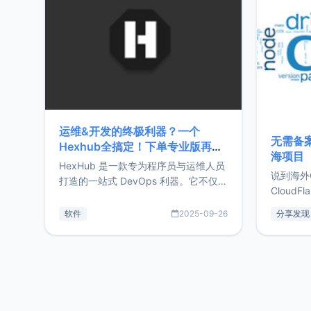
前从事服
目，主要包括：Zu
转自由职
运维&开发的终极利器？一个
无需备案
Hexhub全搞定！下单专业版再赠
海项目
Zdir/OneNav授权
HexHub 是一款专为程序员与运维人员
说到海外
打造的一站式 DevOps 利器。它不仅支
CloudF
持连接 SSH 服务器，还集成了 Docker
套餐，且
与常见数据库管理功能。这意味着，在
软件
2025-09-26
分享发现
防护，已
开发过程中您无需在多个软件间频繁切
首选，那既
换，仅凭 HexHub 即可同时搞定运维与
了，为啥
数据库操作。Hexhub功能特点支持连
不得不提C
接SSH支持跨平台：m
非常不爽