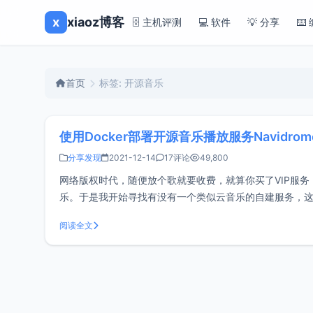
x
xiaoz博客
🗄️ 主机评测
💻 软件
💡 分享
⌨️
首页
标签: 开源音乐
使用Docker部署开源音乐播放服务Navidr
分享发现
2021-12-14
17评论
49,800
网络版权时代，随便放个歌就要收费，就算你买了VIP服务
乐。于是我开始寻找有没有一个类似云音乐的自建服务，
理：Jellyfin、Emby、PlexAirson
阅读全文