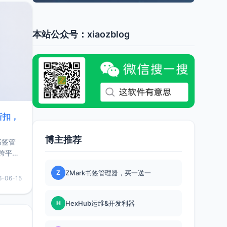
本站公众号：xiaozblog
折扣，
博主推荐
书签管
跨平
难题，
Z
ZMark书签管理器，买一送一
，它还
6-06-15
用，让
H
HexHub运维&开发利器
要特点轻