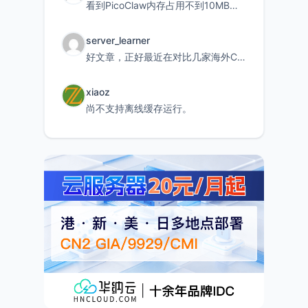
看到PicoClaw内存占用不到10MB这个数据真的很惊喜，确实很适合我这种想用旧设备折腾AI的小白
server_learner
好文章，正好最近在对比几家海外CDN。文中提到CF免费版不支持自定义回源端口和HOST这个痛点太真实
xiaoz
尚不支持离线缓存运行。