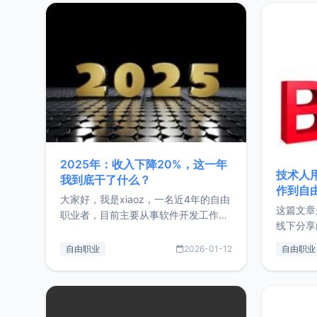
2025年：收入下降20%，这一年
技术人
我到底干了什么？
作到自
大家好，我是xiaoz，一名近4年的自由
这篇文章
职业者，目前主要从事软件开发工作。
线下分享
这篇文章将对我的2025年做一个简单
版，分享
的总结，内容主要包括：工作、学习、
自由职业
2026-01-12
自由职业
通过博客
以及投资。这一年虽然整体收入下降
的一个小
20%，但却过得很充实，2026年不求
首个产品
突破，但求保持。关于工作新增项目：
状。自我
2025年新增了一些非商业的开源项