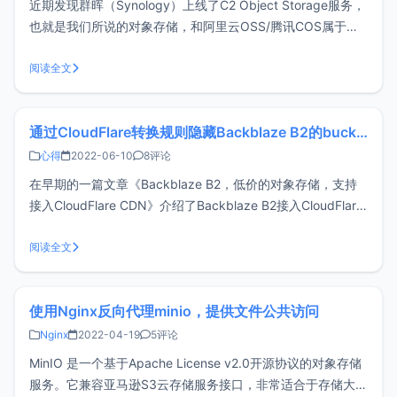
近期发现群晖（Synology）上线了C2 Object Storage服务，
也就是我们所说的对象存储，和阿里云OSS/腾讯COS属于同
类型产品，同时兼容S3 API，目前注册后可以免费获得15GB
容量，有兴趣的可以试试。注册Synology账号C2 Object
阅读全文
Storage首页地址：https
通过CloudFlare转换规则隐藏Backblaze B2的bucket路径
心得
2022-06-10
8评论
在早期的一篇文章《Backblaze B2，低价的对象存储，支持
接入CloudFlare CDN》介绍了Backblaze B2接入CloudFlare
CDN的教程，但存在一个缺陷，B2的域名会将bucket名称暴
露出来，会导致你的CloudFlare加速域名任何人都可以用来加
阅读全文
速Backblaze
使用Nginx反向代理minio，提供文件公共访问
Nginx
2022-04-19
5评论
MinIO 是一个基于Apache License v2.0开源协议的对象存储
服务。它兼容亚马逊S3云存储服务接口，非常适合于存储大容