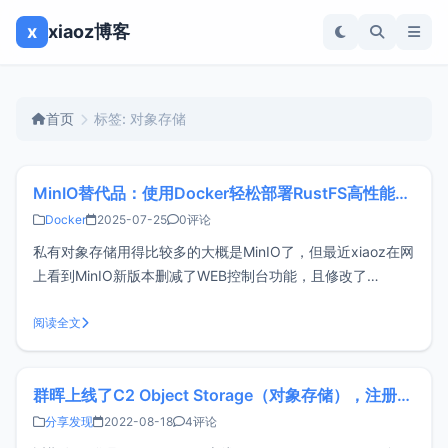
x
xiaoz博客
首页
标签: 对象存储
MinIO替代品：使用Docker轻松部署RustFS高性能对象存储服务
Docker
2025-07-25
0评论
私有对象存储用得比较多的大概是MinIO了，但最近xiaoz在网
上看到MinIO新版本删减了WEB控制台功能，且修改了
License，最新版本的MinIO商业使用可能存在风险，这时候一
般有两种选择：继续使用旧版本MinIO：
阅读全文
minio/minio:RELEASE.2022-05-26T05-48-4
群晖上线了C2 Object Storage（对象存储），注册可免费获得15GB容量
分享发现
2022-08-18
4评论