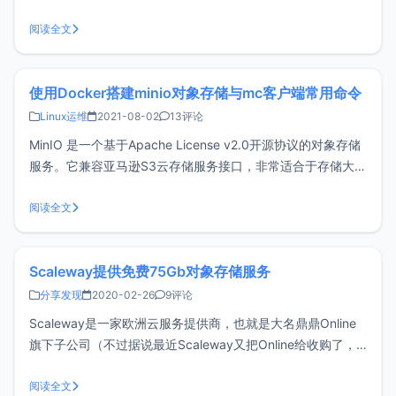
量非结构化的数据，例如图片、视频、日志文件、备份数据和
容器/虚拟机镜像等。在之前的一篇文章介绍了《使用Docker
阅读全文
搭建minio对象存储与mc客户端常用命令》，这篇文
使用Docker搭建minio对象存储与mc客户端常用命令
Linux运维
2021-08-02
13评论
MinIO 是一个基于Apache License v2.0开源协议的对象存储
服务。它兼容亚马逊S3云存储服务接口，非常适合于存储大容
量非结构化的数据，例如图片、视频、日志文件、备份数据和
容器/虚拟机镜像等，这篇文章分享下使用Docker搭建一个单
阅读全文
磁盘实例的minio对象存储服务。Docker搭建m
Scaleway提供免费75Gb对象存储服务
分享发现
2020-02-26
9评论
Scaleway是一家欧洲云服务提供商，也就是大名鼎鼎Online
旗下子公司（不过据说最近Scaleway又把Online给收购了，
搞不清楚啥情况），玩过独服的应该都听说过Online，
Scaleway也提供对象存储服务，前75G免费使用。注册
阅读全文