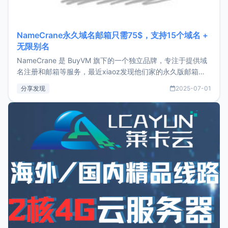
NameCrane永久域名邮箱只需75$，支持15个域名 +
无限别名
NameCrane 是 BuyVM 旗下的一个独立品牌，专注于提供域
名注册和邮箱等服务，最近xiaoz发现他们家的永久版邮箱服
务只要75美元，价格方面比较有优势。如果你正需要一个靠谱
分享发现
2025-07-01
又实惠的域名邮箱，不妨尝试一下 NameCrane。注册
NameCraneNameCrane不支持直接注册，必须要购买