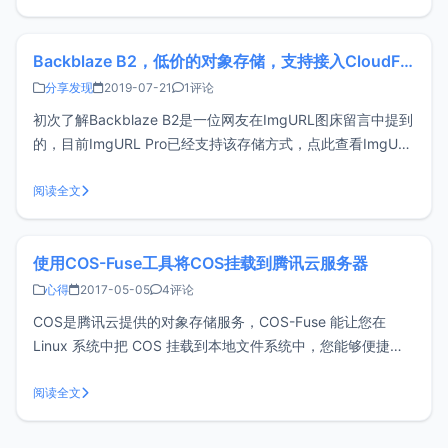
ScalewayScaleway账号和Online账号是
Backblaze B2，低价的对象存储，支持接入CloudFlare CDN
分享发现
2019-07-21
1评论
初次了解Backblaze B2是一位网友在ImgURL图床留言中提到
的，目前ImgURL Pro已经支持该存储方式，点此查看ImgURL
Pro介绍。Backblaze成立于2007年，最开始的主要业务是帮
助用户完整的备份电脑数据。不过目前已经扩展到保护业务并
阅读全文
为开发人员和IT提供B2云存储，也就是
使用COS-Fuse工具将COS挂载到腾讯云服务器
心得
2017-05-05
4评论
COS是腾讯云提供的对象存储服务，COS-Fuse 能让您在
Linux 系统中把 COS 挂载到本地文件系统中，您能够便捷的
通过本地文件系统操作 COS 上的对象，实现数据的共享。和
之前分享过的文章《CentOS 6使用OSSFS将阿里云OSS挂载
阅读全文
到ECS》效果相同，此文使用CentOS 7作为演