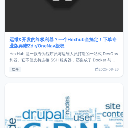
运维&开发的终极利器？一个Hexhub全搞定！下单专
业版再赠Zdir/OneNav授权
HexHub 是一款专为程序员与运维人员打造的一站式 DevOps
利器。它不仅支持连接 SSH 服务器，还集成了 Docker 与常
见数据库管理功能。这意味着，在开发过程中您无需在多个软
软件
2025-09-26
件间频繁切换，仅凭 HexHub 即可同时搞定运维与数据库操
作。Hexhub功能特点支持连接SSH支持跨平台：m