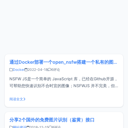
通过Docker部署一个open_nsfw搭建一个私有的图片鉴黄API
Docker
2022-04-18
6评论
NSFW JS是一个简单的 JavaScript 库，已经在Github开源，
可帮助您快速识别不合时宜的图像；NSFWJS 并不完美，但
它非常准确（小型模型约为 90%，中型模型约为 93%）而且
它一直在变得越来越准确。Docker部署一个NSFW JS目前已
阅读全文
经有网友将NSFW JS打包成Docke
分享2个国外的免费图片识别（鉴黄）接口
网站建设
2018-12-15
8评论