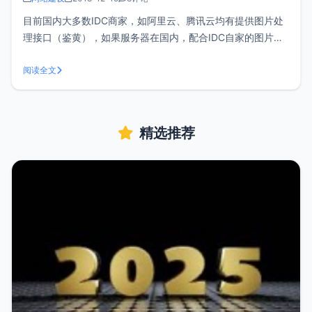
目前国内大多数IDC商家，如阿里云、腾讯云均有提供图片处
理接口（鉴黄），如果服务器在国内，配合IDC自家的图片处
理服务自然效果最佳。但业务放在海外的时候调用国内商家的
接口速度非常缓慢，这时候不得不考虑使用国外的接口来替
阅读全文
代。初衷寻找免费的接口是为了给ImgURL 提供图片鉴黄，
xiaoz寻找了好几家，
精选推荐