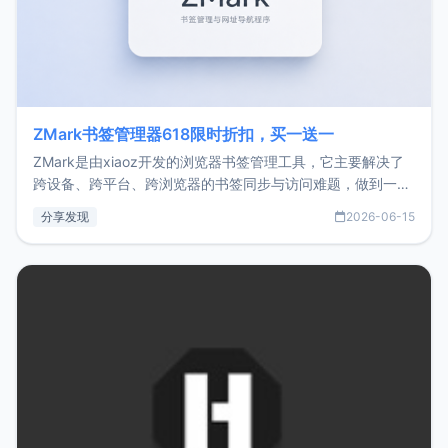
ZMark书签管理器618限时折扣，买一送一
ZMark是由xiaoz开发的浏览器书签管理工具，它主要解决了
跨设备、跨平台、跨浏览器的书签同步与访问难题，做到一处
部署、随处访问。同时，它还支持搭配浏览器扩展（插件）使
分享发现
2026-06-15
用，让管理更高效。ZMark官网地址：
https://www.zmark.app/主要特点轻量级： 使用Bun +
Hono.js