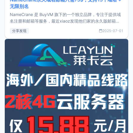
无限别名
NameCrane 是 BuyVM 旗下的一个独立品牌，专注于提供域
名注册和邮箱等服务，最近xiaoz发现他们家的永久版邮箱服
务只要75美元，价格方面比较有优势。如果你正需要一个靠谱
分享发现
2025-07-01
又实惠的域名邮箱，不妨尝试一下 NameCrane。注册
NameCraneNameCrane不支持直接注册，必须要购买