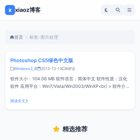
x
xiaoz博客
首页
标签: 图片处理
Photoshop CS5绿色中文版
Windows工具
2013-12-12
6评论
软件大小：104.06 MB 软件语言：简体中文 软件性质：汉化
软件 应用平台：Win7/Vista/Win2003/WinXP<br/ > 软件介
绍：photoshop cs5 官方中文正式原版下载是在官方简体/繁
体/英文正式版破解制作而成，只需要执行一次快速安装即可
阅读全文
使用。 Photo
精选推荐