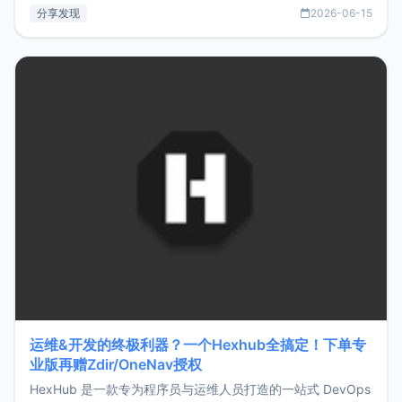
部署、随处访问。同时，它还支持搭配浏览器扩展（插件）使
分享发现
2026-06-15
用，让管理更高效。ZMark官网地址：
https://www.zmark.app/主要特点轻量级： 使用Bun +
Hono.js
运维&开发的终极利器？一个Hexhub全搞定！下单专
业版再赠Zdir/OneNav授权
HexHub 是一款专为程序员与运维人员打造的一站式 DevOps