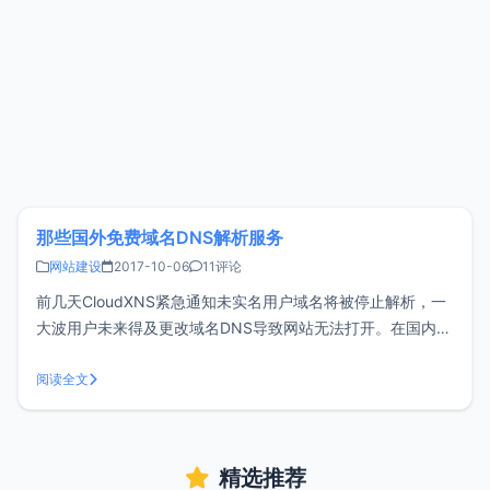
那些国外免费域名DNS解析服务
网站建设
2017-10-06
11评论
前几天CloudXNS紧急通知未实名用户域名将被停止解析，一
大波用户未来得及更改域名DNS导致网站无法打开。在国内很
容易受ZC影响，说变就变，导致部分用户对国内服务失去信
心。国外也有很多提供免费域名DNS解析服务的商家，这篇文
阅读全文
章收集整理一下，供各位选择。DNSPOD国际版官网地址：
DNSPOD国际版
精选推荐