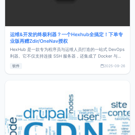
运维&开发的终极利器？一个Hexhub全搞定！下单专
业版再赠Zdir/OneNav授权
HexHub 是一款专为程序员与运维人员打造的一站式 DevOps
利器。它不仅支持连接 SSH 服务器，还集成了 Docker 与常
见数据库管理功能。这意味着，在开发过程中您无需在多个软
软件
2025-09-26
件间频繁切换，仅凭 HexHub 即可同时搞定运维与数据库操
作。Hexhub功能特点支持连接SSH支持跨平台：m