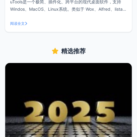
uTools是一个极简、插件化、跨平台的现代桌面软件，支持
Windos、MacOS、Linux系统。类似于 Wox、Alfred、listary
等工具,当你熟悉它后，能够为你节约大量时间。下载地址前往
官网：https://www.u.tools/download.html 根据自己的平台
阅读全文
下载安装即
精选推荐