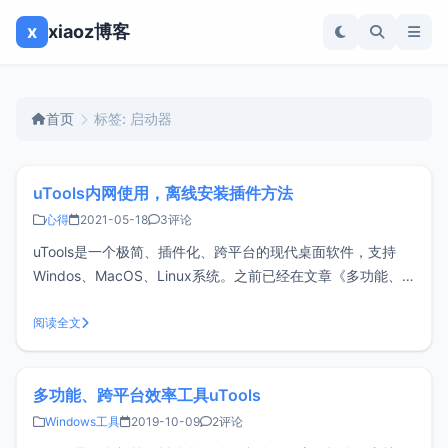
x
xiaoz博客
首页
标签: 启动器
uTools内网使用，离线安装插件方法
心得
2021-05-18
3评论
uTools是一个极简、插件化、跨平台的现代桌面软件，支持
Windos、MacOS、Linux系统。之前已经在文章《多功能、
跨平台效率工具uTools》做过简单介绍，插件话是uTools核
心。如果在没有公网环境的情况下使用uTools，无法在线安装
阅读全文
插件，相当于是残废状态，不过官方有提供离线插件的下载
多功能、跨平台效率工具uTools
Windows工具
2019-10-09
2评论