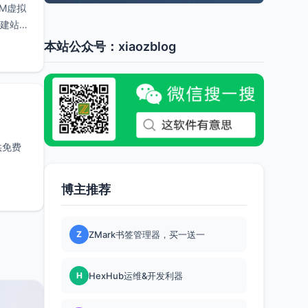
VM虚拟
合建站用
本站公众号：xiaozblog
供免费
博主推荐
Z
ZMark书签管理器，买一送一
H
HexHub运维&开发利器