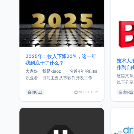
2025年：收入下降20%，这一年
技术人
我到底干了什么？
作到自
大家好，我是xiaoz，一名近4年的自由
这篇文章
职业者，目前主要从事软件开发工作。
线下分享
这篇文章将对我的2025年做一个简单
版，分享
的总结，内容主要包括：工作、学习、
自由职业
2026-01-12
自由职业
通过博客
以及投资。这一年虽然整体收入下降
的一个小
20%，但却过得很充实，2026年不求
首个产品
突破，但求保持。关于工作新增项目：
状。自我
2025年新增了一些非商业的开源项
前从事服
目，主要包括：Zu
转自由职