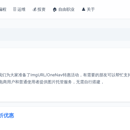
 编程
🗄️ 运维
💰 投资
🏠 自由职业
👤 关于
临近，我们为大家准备了ImgURL/OneNav特惠活动，有需要的朋友可以帮忙支
gurl.org/ )为电商用户和普通使用者提供图片托管服务，无需自行搭建，
6折优惠