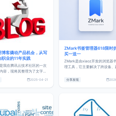
ZMark书签管理器618限时
用博客撬动产品机会，从写
买一送一
由职业的11年实践
ZMark是由xiaoz开发的浏览器
是我在腾讯云技术社区的一次
理工具，它主要解决了跨设备、
内容，现将其整理为了文字
台、跨浏览器的书签同步与访问
了写博客11年来的经历，以及
做到一处部署、随处访问。同时
2025-04-21
分享发现
202
过渡到做产品和走向自由职业
支持搭配浏览器扩展（插件）使
故事。文中还首次公开了我的
管理更高效。ZMark官网地址：
ImgURL的真实数据和产品现
https://www.zmark.app/主
介绍大家好，我是xiaoz，以
量级： 使用Bun + Hono.js
务器运维相关工作，现在已经
业3年，目前