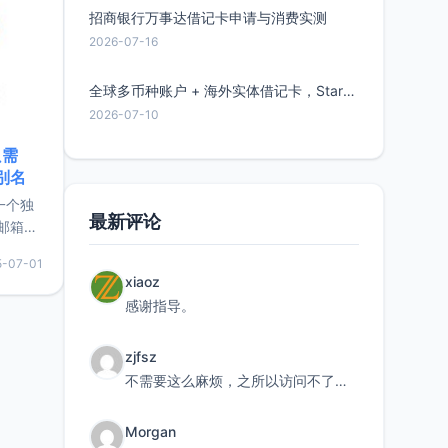
招商银行万事达借记卡申请与消费实测
2026-07-16
全球多币种账户 + 海外实体借记卡，Starryblu开户教程与注意事项
2026-07-10
只需
限别名
的一个独
最新评论
邮箱等
永久版
5-07-01
面比较有
xiaoz
实惠的
感谢指导。
zjfsz
持直接注
不需要这么麻烦，之所以访问不了，是由于非对称路由的问题，在爱快主路由添加一条静态路由192.168.
Morgan