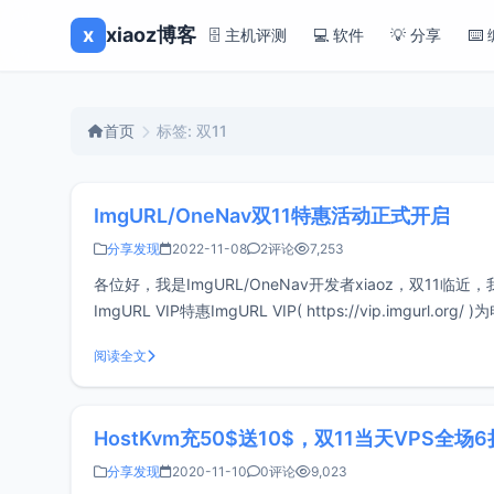
x
xiaoz博客
🗄️ 主机评测
💻 软件
💡 分享
⌨️
首页
标签: 双11
ImgURL/OneNav双11特惠活动正式开启
分享发现
2022-11-08
2评论
7,253
各位好，我是ImgURL/OneNav开发者xiaoz，双11
ImgURL VIP特惠ImgURL VIP( https://vip.im
阅读全文
HostKvm充50$送10$，双11当天VPS全场
分享发现
2020-11-10
0评论
9,023