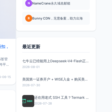
N
NameCrane永久域名邮箱
B
Bunny CDN，无需备案，助力出海
最近更新
折扣，
书签管
七牛云已经能用上Deepseek-V4-Flash正式版了，点此领取300万Token
跨平
2026-08-01
难题，
，它还
6-06-15
美国第一证券开户 + WISE入金 + 购买美股全流程分享
用，让
2026-07-30
要特点轻
还在用老式 SSH 工具？Termark 新一代跨平台智能SSH客户端了解一下
2026-07-28