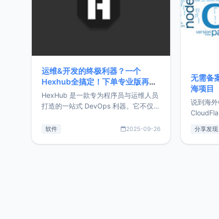
运维&开发的终极利器？一个
无需备案
Hexhub全搞定！下单专业版再赠
海项目
Zdir/OneNav授权
HexHub 是一款专为程序员与运维人员
说到海外
打造的一站式 DevOps 利器。它不仅支
CloudF
持连接 SSH 服务器，还集成了 Docker
套餐，且
与常见数据库管理功能。这意味着，在
软件
2025-09-26
分享发现
防护，已
开发过程中您无需在多个软件间频繁切
首选，那既
换，仅凭 HexHub 即可同时搞定运维与
了，为啥
数据库操作。Hexhub功能特点支持连
不得不提C
接SSH支持跨平台：m
非常不爽