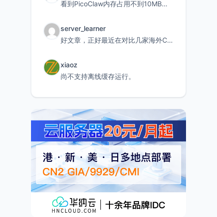
看到PicoClaw内存占用不到10MB这个数据真的很惊喜，确实很适合我这种想用旧设备折腾AI的小白
server_learner
好文章，正好最近在对比几家海外CDN。文中提到CF免费版不支持自定义回源端口和HOST这个痛点太真实
xiaoz
尚不支持离线缓存运行。