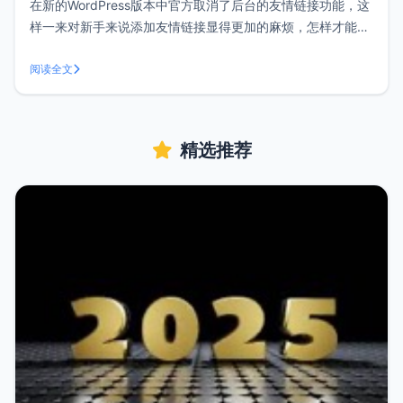
在新的WordPress版本中官方取消了后台的友情链接功能，这
样一来对新手来说添加友情链接显得更加的麻烦，怎样才能恢
复后台的友情链接选项呢？方法一：将下面的代码添加到你所
使用主题目录中的functions.php文件中便可恢复显示。//显示
阅读全文
友情链接模块 add_filter( 'pre_option
精选推荐