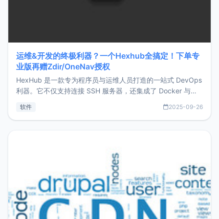
运维&开发的终极利器？一个Hexhub全搞定！下单专
业版再赠Zdir/OneNav授权
HexHub 是一款专为程序员与运维人员打造的一站式 DevOps
利器。它不仅支持连接 SSH 服务器，还集成了 Docker 与常
见数据库管理功能。这意味着，在开发过程中您无需在多个软
软件
2025-09-26
件间频繁切换，仅凭 HexHub 即可同时搞定运维与数据库操
作。Hexhub功能特点支持连接SSH支持跨平台：m