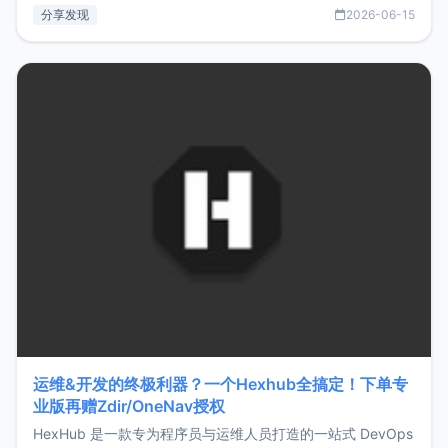
部署、随处访问。同时，它还支持搭配浏览器扩展（插件）使
分享发现
2026-06-15
用，让管理更高效。ZMark官网地址：
https://www.zmark.app/主要特点轻量级： 使用Bun +
Hono.js
运维&开发的终极利器？一个Hexhub全搞定！下单专
业版再赠Zdir/OneNav授权
HexHub 是一款专为程序员与运维人员打造的一站式 DevOps