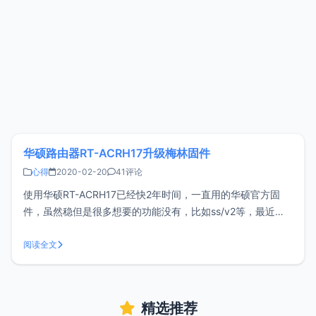
华硕路由器RT-ACRH17升级梅林固件
心得
2020-02-20
41评论
使用华硕RT-ACRH17已经快2年时间，一直用的华硕官方固
件，虽然稳但是很多想要的功能没有，比如ss/v2等，最近在
恩山论坛看到一个RT-ACRH17固件，想要的功能都有，折腾
走起。华硕官方固件与梅林固件的区别？华硕官方固件和梅林
阅读全文
固件界面几乎一样，华硕官方固件是开源的，于是梅林固件在
此基础上做了一
精选推荐