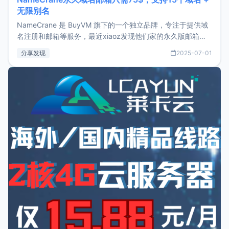
无限别名
NameCrane 是 BuyVM 旗下的一个独立品牌，专注于提供域
名注册和邮箱等服务，最近xiaoz发现他们家的永久版邮箱服
务只要75美元，价格方面比较有优势。如果你正需要一个靠谱
分享发现
2025-07-01
又实惠的域名邮箱，不妨尝试一下 NameCrane。注册
NameCraneNameCrane不支持直接注册，必须要购买