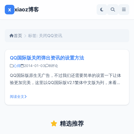
x
xiaoz博客
首页
标签: 关闭QQ资讯
QQ国际版关闭弹出资讯的设置方法
心得
2014-01-03
8评论
QQ国际版原生无广告，不过我们还需要简单的设置一下让体
验更加完美，这里以QQ国际版V2.1繁体中文版为列，来看看
怎样关闭登录时弹出的资讯吧，当然其它版本同样适用。<br/
> 1、首先打开底部齿轮图标的设置按钮 <br/ > 2、顶部切换
阅读全文
到许可权设置，左侧切换到资讯提醒，然后
精选推荐