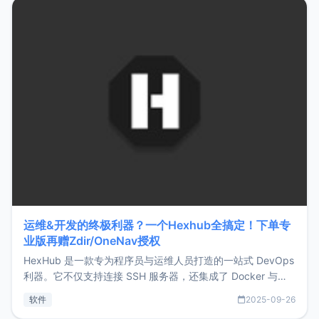
Hono.js
运维&开发的终极利器？一个Hexhub全搞定！下单专
业版再赠Zdir/OneNav授权
HexHub 是一款专为程序员与运维人员打造的一站式 DevOps
利器。它不仅支持连接 SSH 服务器，还集成了 Docker 与常
见数据库管理功能。这意味着，在开发过程中您无需在多个软
软件
2025-09-26
件间频繁切换，仅凭 HexHub 即可同时搞定运维与数据库操