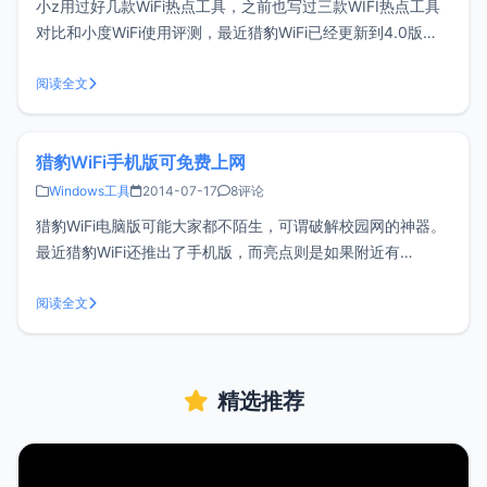
小z用过好几款WiFi热点工具，之前也写过三款WIFI热点工具
对比和小度WiFi使用评测，最近猎豹WiFi已经更新到4.0版
本，功能挺多的，这次单独拿出来做一个评测。猎豹WiFi更新
速度还是比较快的，而且非常重视校园网这一块，因为很多校
阅读全文
园网都进行了一人一号的限制，而猎豹WiFi的出现则解决了大
部分校
猎豹WiFi手机版可免费上网
Windows工具
2014-07-17
8评论
猎豹WiFi电脑版可能大家都不陌生，可谓破解校园网的神器。
最近猎豹WiFi还推出了手机版，而亮点则是如果附近有
ChinaNet热点则可以免费连接，猎豹WiFi会自动登录账号和密
码。来看看官方的介绍：功能特色： ChinaNet免费连：独家
阅读全文
支持永久免费连入ChinaNet热点，不限时长、无需积分
精选推荐