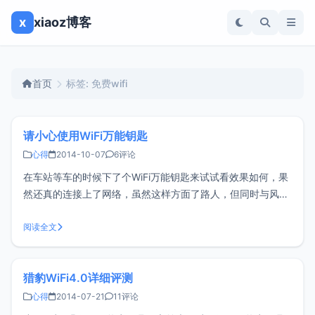
x
xiaoz博客
首页
标签: 免费wifi
请小心使用WiFi万能钥匙
心得
2014-10-07
6评论
在车站等车的时候下了个WiFi万能钥匙来试试看效果如何，果
然还真的连接上了网络，虽然这样方面了路人，但同时与风险
并存，而很多路由器用户却没有意识到。大致了解了下WiFi万
能钥匙的原理，当用户连接某个网络时，如果选择了分享，那
阅读全文
么万能钥匙的服务器就会记住这个SSID，当其它用户再连接这
个SSID的时候再
猎豹WiFi4.0详细评测
心得
2014-07-21
11评论