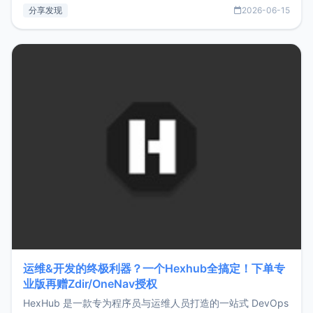
部署、随处访问。同时，它还支持搭配浏览器扩展（插件）使
分享发现
2026-06-15
用，让管理更高效。ZMark官网地址：
https://www.zmark.app/主要特点轻量级： 使用Bun +
Hono.js
运维&开发的终极利器？一个Hexhub全搞定！下单专
业版再赠Zdir/OneNav授权
HexHub 是一款专为程序员与运维人员打造的一站式 DevOps