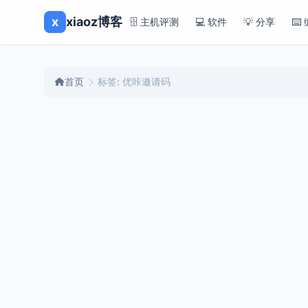
x
xiaoz博客
🗄️ 主机评测
💻 软件
💡 分享
⌨️
首页
标签: 优咔邀请码