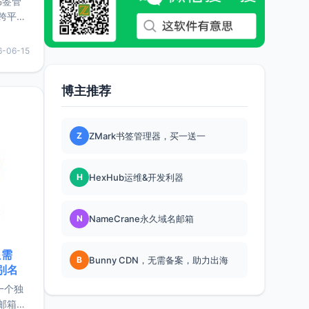
书签管
跨平
难题，
，它还
6-06-15
用，让
博主推荐
要特点轻
Z
ZMark书签管理器，买一送一
H
HexHub运维&开发利器
N
NameCrane永久域名邮箱
只需
B
Bunny CDN，无需备案，助力出海
限别名
的一个独
邮箱等