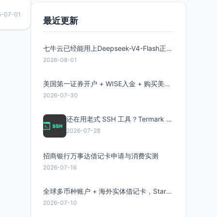
永久版
5-07-01
面比较有
最近更新
实惠的
七牛云已经能用上Deepseek-V4-Flash正式版了，点此领取300万Token
持直接注
2026-08-01
美国第一证券开户 + WISE入金 + 购买美股全流程分享
2026-07-30
还在用老式 SSH 工具？Termark 新一代跨平台智能SSH客户端了解一下
2026-07-28
招商银行万事达借记卡申请与消费实测
2026-07-16
全球多币种账户 + 海外实体借记卡，Starryblu开户教程与注意事项
2026-07-10