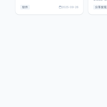
持连接 SSH 服务器，还集成了 Docker
套餐，且
与常见数据库管理功能。这意味着，在
软件
2025-09-26
分享发现
防护，已
开发过程中您无需在多个软件间频繁切
首选，那既
换，仅凭 HexHub 即可同时搞定运维与
了，为啥
数据库操作。Hexhub功能特点支持连
不得不提C
接SSH支持跨平台：m
非常不爽