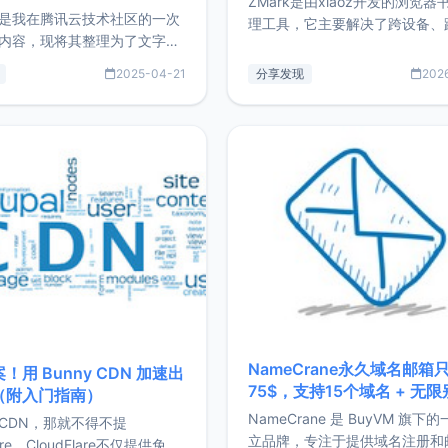
ZMark是由xiaoz开发的浏览器
是我在腾讯云技术社区的一次
理工具，它主要解决了跨设备、
内容，现将其整理为了文字
台、跨浏览器的书签同步与访问
了写博客11年来的经历，以及
做到一处部署、随处访问。同时
2025-04-21
分享发现
202
过渡到做产品和走向自由职业
支持搭配浏览器扩展（插件）使
故事。文中还首次公开了我的
管理更高效。ZMark官网地址：
ImgURL的真实数据和产品现
https://www.zmark.app/主
介绍大家好，我是xiaoz，以
量级： 使用Bun + Hono.js
务器运维相关工作，现在已经
业3年，目前
NameCrane永久域名邮箱
！用 Bunny CDN 加速出
75$，支持15个域名 + 无
（附入门指南）
NameCrane 是 BuyVM 旗下
CDN，那就不得不提
立品牌，专注于提供域名注册和
lare，CloudFlare不仅提供免费