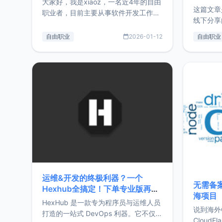
大家好，我是xiaoz，一名近4年的自由
这篇文章
职业者，目前主要从事软件开发工作。
线下分享
这篇文章将对我的2025年做一个简单
版，分享
的总结，内容主要包括：工作、学习、
自由职业
2026-01-12
自由职业
通过博客
以及投资。这一年虽然整体收入下降
的一个小
20%，但却过得很充实，2026年不求
首个产品
突破，但求保持。关于工作新增项目：
状。自我
2025年新增了一些非商业的开源项
前从事服
目，主要包括：Zu
转自由职
运维&开发的终极利器？一个
无需备案
Hexhub全搞定！下单专业版再赠
海项目
Zdir/OneNav授权
HexHub 是一款专为程序员与运维人员
说到海外
打造的一站式 DevOps 利器。它不仅支
CloudF