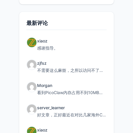
最新评论
xiaoz
感谢指导。
zjfsz
不需要这么麻烦，之所以访问不了，是由于非对称路由的问题，在爱快主路由添加一条静态路由192.168.
Morgan
看到PicoClaw内存占用不到10MB这个数据真的很惊喜，确实很适合我这种想用旧设备折腾AI的小白
server_learner
好文章，正好最近在对比几家海外CDN。文中提到CF免费版不支持自定义回源端口和HOST这个痛点太真实
xiaoz