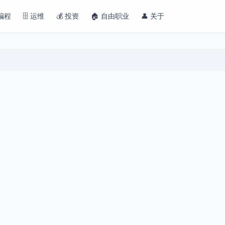
 编程
🗄️ 运维
💰 投资
🏠 自由职业
👤 关于