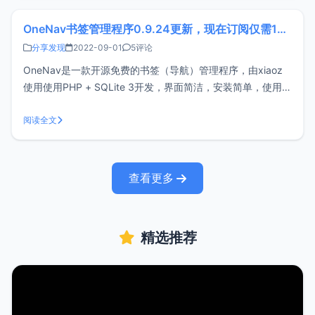
OneNav书签管理程序0.9.24更新，现在订阅仅需19.9/年
分享发现
2022-09-01
5评论
OneNav是一款开源免费的书签（导航）管理程序，由xiaoz
使用使用PHP + SQLite 3开发，界面简洁，安装简单，使用方
便。OneNav可帮助你你将浏览器书签集中式管理，解决跨设
备、跨平台、跨浏览器之间同步和访问困难问题，做到一处部
阅读全文
署，随处访问。安装OneNav：https://doc.x
查看更多
精选推荐