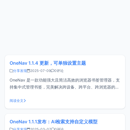
OneNav 1.1.4 更新，可单独设置主题
分享发现
2025-07-09
0评论
OneNav 是一款功能强大且简洁高效的浏览器书签管理器，支
持集中式管理书签，完美解决跨设备、跨平台、跨浏览器的同
步与访问难题，实现一处部署、随处访问。它不仅安装简单、
界面简洁、操作方便，还可与浏览器扩展（插件）配合使用，
阅读全文
为你带来更加高效便捷的书签管理体验。Github开源地址：
https://gi
OneNav 1.1.1发布：AI检索支持自定义模型
分享发现
2025-03-07
0评论