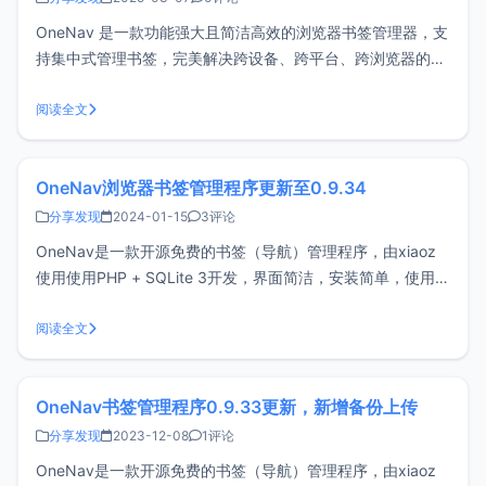
OneNav 是一款功能强大且简洁高效的浏览器书签管理器，支
持集中式管理书签，完美解决跨设备、跨平台、跨浏览器的同
步与访问难题，实现一处部署、随处访问。它不仅安装简单、
界面简洁、操作方便，还可与浏览器扩展（插件）配合使用，
阅读全文
为你带来更加高效便捷的书签管理体验。Github开源地址：
https://gi
OneNav浏览器书签管理程序更新至0.9.34
分享发现
2024-01-15
3评论
OneNav是一款开源免费的书签（导航）管理程序，由xiaoz
使用使用PHP + SQLite 3开发，界面简洁，安装简单，使用方
便。OneNav可帮助你将浏览器书签集中式管理，解决跨设
备、跨平台、跨浏览器之间同步和访问困难问题，做到一处部
阅读全文
署，随处访问。安装OneNav：https://doc.xi
OneNav书签管理程序0.9.33更新，新增备份上传
分享发现
2023-12-08
1评论
OneNav是一款开源免费的书签（导航）管理程序，由xiaoz