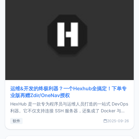
运维&开发的终极利器？一个Hexhub全搞定！下单专
业版再赠Zdir/OneNav授权
HexHub 是一款专为程序员与运维人员打造的一站式 DevOps
利器。它不仅支持连接 SSH 服务器，还集成了 Docker 与常
见数据库管理功能。这意味着，在开发过程中您无需在多个软
软件
2025-09-26
件间频繁切换，仅凭 HexHub 即可同时搞定运维与数据库操
作。Hexhub功能特点支持连接SSH支持跨平台：m