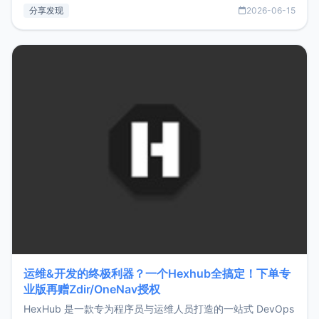
部署、随处访问。同时，它还支持搭配浏览器扩展（插件）使
分享发现
2026-06-15
用，让管理更高效。ZMark官网地址：
https://www.zmark.app/主要特点轻量级： 使用Bun +
Hono.js
运维&开发的终极利器？一个Hexhub全搞定！下单专
业版再赠Zdir/OneNav授权
HexHub 是一款专为程序员与运维人员打造的一站式 DevOps