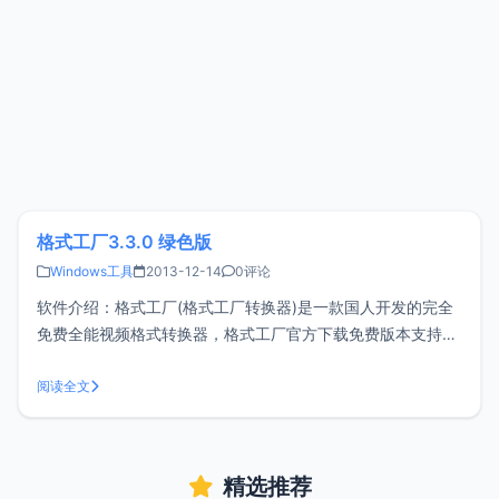
格式工厂3.3.0 绿色版
Windows工具
2013-12-14
0评论
软件介绍：格式工厂(格式工厂转换器)是一款国人开发的完全
免费全能视频格式转换器，格式工厂官方下载免费版本支持多
种语言，安装界面显示英文，启动后是显示的是中文。支持各
种视频，音频，图片格式之间相互转换。还支持各种手机视频
阅读全文
格式转换。并且是免费的，任何人可任意下载使用、传播的，
传说中的万能格式转换器。功能
精选推荐