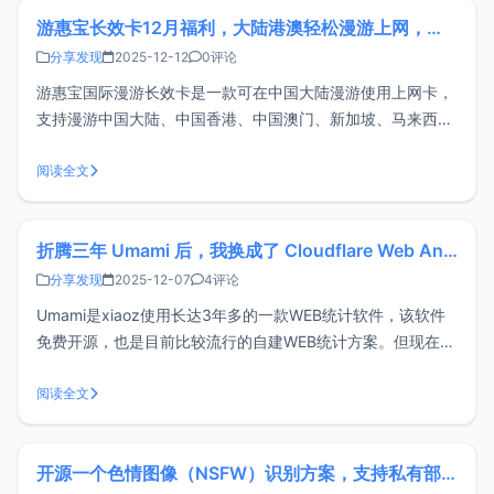
游惠宝长效卡12月福利，大陆港澳轻松漫游上网，支持收短信
分享发现
2025-12-12
0评论
游惠宝国际漫游长效卡是一款可在中国大陆漫游使用上网卡，
支持漫游中国大陆、中国香港、中国澳门、新加坡、马来西亚
等22个国家地区的流量。除了漫游上网外还可额外选购香港电
话号码，号码可用于接收短信和注册海外服务。适用场景游惠
阅读全文
宝长效卡适用于以下任意一种场景：经常在中国大陆、港、
澳、新加坡等多地出差的商务人士
折腾三年 Umami 后，我换成了 Cloudflare Web Analytics
分享发现
2025-12-07
4评论
Umami是xiaoz使用长达3年多的一款WEB统计软件，该软件
免费开源，也是目前比较流行的自建WEB统计方案。但现在
xiaoz要放弃自建Umami，转投Cloudflare Web Analytics怀
抱，具体见下文所述。为什么不再自建Umami？在使用
阅读全文
Umami 三年多的时间以来，博主经历过2次
开源一个色情图像（NSFW）识别方案，支持私有部署和HTTP调用