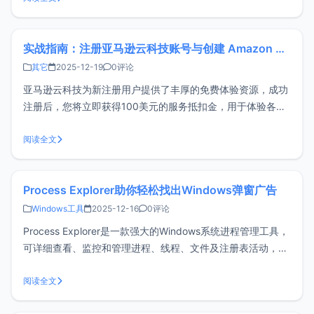
容等功能。效果如下图：Ai好记是什么？简单来说，它是一个
多模态的AI知识库
实战指南：注册亚马逊云科技账号与创建 Amazon RDS 数据库
其它
2025-12-19
0评论
亚马逊云科技为新注册用户提供了丰厚的免费体验资源，成功
注册后，您将立即获得100美元的服务抵扣金，用于体验各类
核心服务。完成新用户任务后还能额外获得最高$100服务抵
扣金，博主在这篇文章将介绍如何注册 亚马逊云科技 账号并
阅读全文
完成Amazon RDS 数据库创建。内容包括：注册亚马逊云科
技账号验证并激活
Process Explorer助你轻松找出Windows弹窗广告
Windows工具
2025-12-16
0评论
Process Explorer是一款强大的Windows系统进程管理工具，
可详细查看、监控和管理进程、线程、文件及注册表活动，是
任务管理器的增强替代品。本文将手把手教你用它定位
Windows 弹窗来源。起因xiaoz桌面最近弹出下面广告，各位
阅读全文
知道是哪个软件干的吗？xiaoz自认为有丰富的Wind