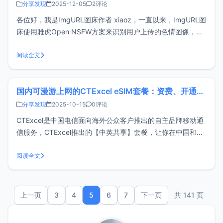
分享发现
2025-12-05
2评论
各位好，我是ImgURL图床作者 xiaoz，一直以来，ImgURL图
床使用雅虎Open NSFW方案来识别用户上传的色情图像，不
过雅虎在2019年已将Open NSFW项目归档，且不再更新，
Open NSFW项目已经有些过时，且识别准确度一般，最近正
阅读全文
好在重构ImgURL，因此急需替代方案。市面上找
国内可漫游上网的CTExcel eSIM套餐：资费、开通与使用全指南
分享发现
2025-10-15
0评论
CTExcel是中国电信面向海外公众客户推出的自主品牌移动通
信服务，CTExcel推出的【中英共享】套餐，让你在中国和英
国都能轻松的使用移动数据上网，非常适合海外留学、英国旅
游、国内魔法上网等场景。这篇文章博主将介绍CTExcel套餐
阅读全文
资费、开通和使用注意事项。适用场景英国、欧洲留学使用跨
境电商英国、
上一页
3
4
5
6
7
下一页
共 141 页