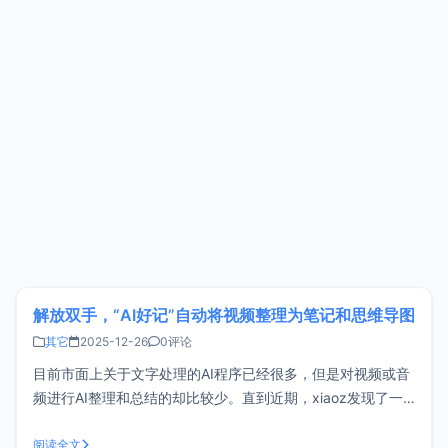
解放双手，“AI好记”自动将视频整理为笔记和思维导图
其它
2025-12-26
0评论
目前市面上关于文字处理的AI程序已经很多，但是对视频或音
频进行AI整理和总结的却比较少。直到近期，xiaoz发现了一
款清华团队研发的工具AI好记，不仅能精准的视频语音转文
字，还能够整理成精美的图文笔记，生成思维和AI总结视频内
阅读全文