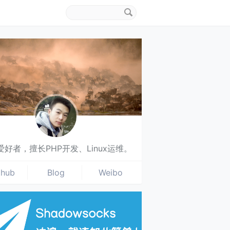
搜
索
关
键
字
爱好者，擅长PHP开发、Linux运维。
thub
Blog
Weibo