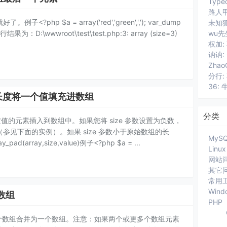
路人甲
p $a = array('red','green',','); var_dump
;运行结果为：D:\wwwroot\test\test.php:3: array (size=3)
wu先
讷讷:
分行:
36: 
以指定长度将一个值填充进数组
分类
有指定值的元素插入到数组中。如果您将 size 参数设置为负数，
见下面的实例）。如果 size 参数小于原始数组的长
MyS
rray,size,value)例子<?php $a = ...
Linux
网站
其它
常用
Wind
并数组
PHP
一个或多个数组合并为一个数组。注意：如果两个或更多个数组元素