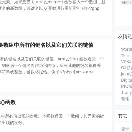
。如果您仅向 array_merge() 函数输入一个数组，且
前端
的新数组，其键名以 0 开始进行重新索引例1<?php
友情
) 反转/交换数组中所有的键名以及它们关联的键值
Word
答 曰
中所有的键名以及它们关联的键值。array_flip() 函数返回一个
VPS
，则最后一个键名将作为它的值，所有其他的键名都将丢
CJ联
数，函数将报错。例子<?php $arr = arra...
jav
Digit
阿Q
Trac
营销
es()函数
其它
数用于统计数组中所有值出现的次数。本函数返回一个数组，其元素的键
中出现的次数。
登录