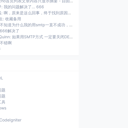
Typecho首页列表文章内容只显示摘要 - 自由鱼: [...]用了Typecho以后，遇到的第一个问题就是首页摘要显...
: 我的问题解决了... 666
未知狐: 啊，原来是这么回事，终于找到原因了。
生: 收藏备用
权加: 不知道为什么我的用smtp一直不成功，老提示：SMTP连接失败，...
 666解决了
ZhaoQuinn: 如果用SMTP方式 一定要关闭DEBUG功能 不然usr/plu...
 不错啊
牛
QL
问题
问题
工具
ows
CodeIgniter