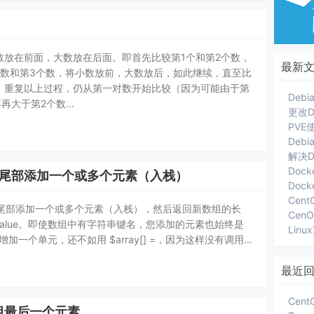
数放在前面，大数放在后面。即首先比较第1个和第2个数，
最新
个数和第3个数，将小数放前，大数放后，如此继续，直至比
。重复以上过程，仍从第一对数开始比较（因为可能由于第
大于第2个数...
更改D
Deb
解决D
Dock
)向数组尾部添加一个或多个元素（入栈）
Cent
数的数组尾部添加一个或多个元素（入栈），然后返回新数组的长
= $value。即使数组中有字符串键名，您添加的元素也始终是
Lin
数组增加一个单元，还不如用 $array[] =，因为这样没有调用...
最近
除数组最后一个元素