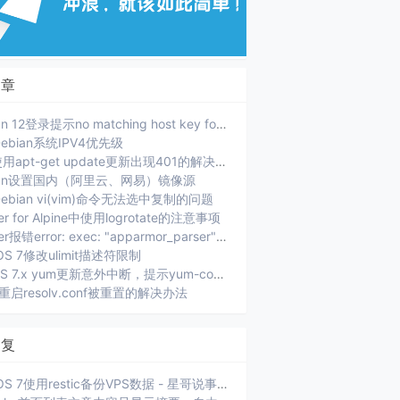
文章
Debian 12登录提示no matching host key format
ebian系统IPV4优先级
PVE使用apt-get update更新出现401的解决办法
ian设置国内（阿里云、网易）镜像源
ebian vi(vim)命令无法选中复制的问题
er for Alpine中使用logrotate的注意事项
Docker报错error: exec: "apparmor_parser": executable file not found in $PATH.
OS 7修改ulimit描述符限制
CenOS 7.x yum更新意外中断，提示yum-complete-transaction
ux重启resolv.conf被重置的解决办法
回复
CentOS 7使用restic备份VPS数据 - 星哥说事: [...]xiaoz 选择的是将当前服务器数据通过 SFTP 方...