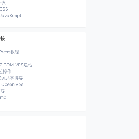
开发
CSS
JavaScript
链接
Press教程
JZ.COM-VPS建站
盟操作
a资源共享博客
alOcean vps
博客
ymc