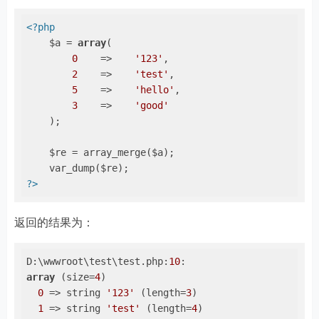
<?php
    $a = 
array
(

0
    =>    
'123'
,

2
    =>    
'test'
,

5
    =>    
'hello'
,

3
    =>    
'good'
    );

    $re = array_merge($a);

?>
返回的结果为：
D:\wwwroot\test\test.php:
10
array
 (size=
4
)

0
 => string 
'123'
 (length=
3
)

1
 => string 
'test'
 (length=
4
)
