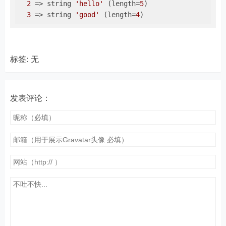
2
 => string 
'hello'
 (length=
5
)

3
 => string 
'good'
 (length=
4
)
标签: 无
发表评论：