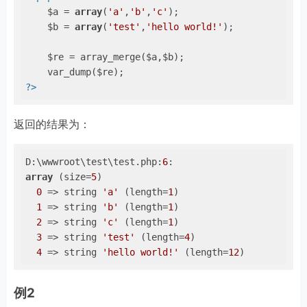
    $a = 
array
(
'a'
,
'b'
,
'c'
);

    $b = 
array
(
'test'
,
'hello world!'
);

    $re = array_merge($a,$b);

?>
返回的结果为：
D:\wwwroot\test\test.php:
6
array
 (size=
5
)

0
 => string 
'a'
 (length=
1
)

1
 => string 
'b'
 (length=
1
)

2
 => string 
'c'
 (length=
1
)

3
 => string 
'test'
 (length=
4
)

4
 => string 
'hello world!'
 (length=
12
)
例2