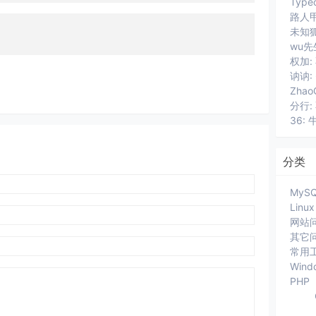
路人甲
wu先
讷讷:
分行:
36: 
分类
MyS
Linux
网站
其它
常用
Wind
PHP