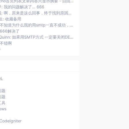
Typecho首页列表文章内容只显示摘要 - 自由鱼: [...]用了Typecho以后，遇到的第一个问题就是首页摘要显...
: 我的问题解决了... 666
未知狐: 啊，原来是这么回事，终于找到原因了。
生: 收藏备用
权加: 不知道为什么我的用smtp一直不成功，老提示：SMTP连接失败，...
 666解决了
ZhaoQuinn: 如果用SMTP方式 一定要关闭DEBUG功能 不然usr/plu...
 不错啊
牛
QL
问题
问题
工具
ows
CodeIgniter