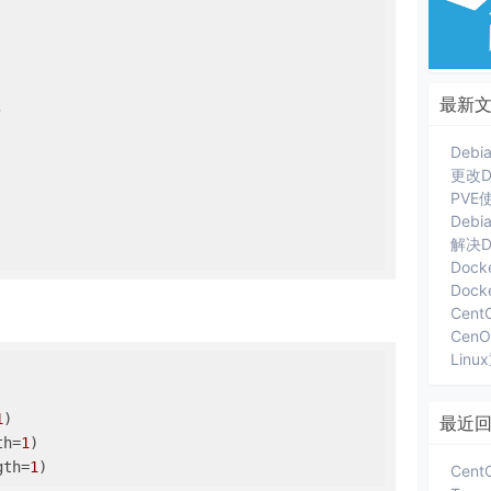
最新


更改D
Deb
解决D
Dock
Cent
Lin
1
)

最近
th=
1
)

gth=
1
)