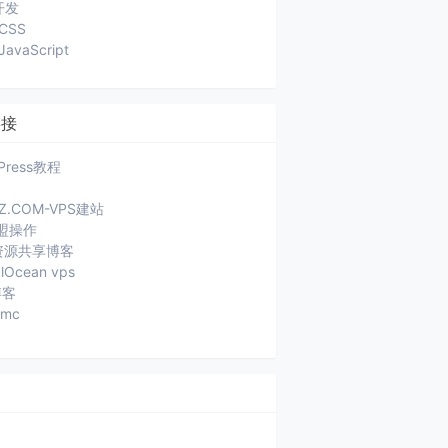
开发
CSS
JavaScript
链接
Press教程
JZ.COM-VPS建站
盟操作
a资源共享博客
alOcean vps
博客
ymc