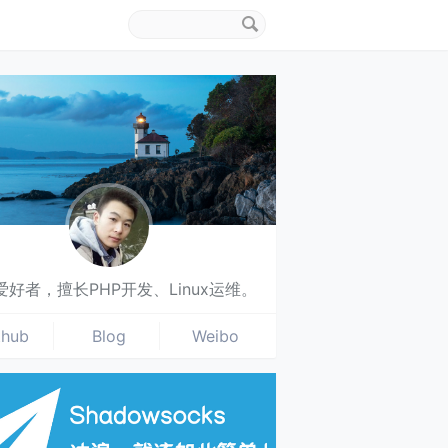
搜
索
关
键
字
爱好者，擅长PHP开发、Linux运维。
thub
Blog
Weibo