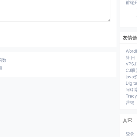
前端
友情
Word
答 曰
)函数
VPS
组
CJ联
jav
Digit
阿Q
Trac
营销
其它
登录