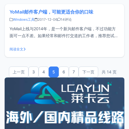
客户
YoMail邮件客户端，可能更适合你的口味
Windows工具
2017-12-06
14评论
YoMail上线与2014年，是一个新兴邮件客户端，不过功能方
面可一点不差。如果经常和邮件打交道的工作者，推荐您试试
YoMail之前一直在用老牌邮件客户端Foxmail觉得已经足够好
了，不过用了YoMail发现更加顺手，原因如下。支持邮件翻译
阅读全文
用过Gmail的童鞋可能知道，Gmail网页端自带了邮件翻
上一页
3
4
5
6
7
下一页
共 14 页