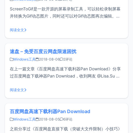
ScreenToGif是一款开源的屏幕录制工具，可以轻松录制屏幕
并转换为Gif动态图片，同时还可以对Gif动态图再次编辑。下
载ScreenToGifScreenToGif需要.Net Framework 4.6.1支
持，使用之前请确保已经安装.NET 4.6，以免无法正常使用，
阅读全文
以下提供的是官方绿色版
速盘 – 免受百度云网盘限速困扰
Windows工具
2018-08-06
2评论
在上一篇文章《百度网盘高速下载利器Pan Download》分享
过百度网盘下载神器Pan Download，收到网友 @Lisa.Su 留
言，提到另一个百度网盘下载工具“速盘”，试用了一下，效果
还不错，特此分享一下。主要功能免登录高速下载百度网盘资
阅读全文
源搜索百度网盘共享资源个人网盘管理，如离线下载、文件
百度网盘高速下载利器Pan Download
Windows工具
2018-08-05
6评论
之前分享过《百度网盘直接下载（突破大文件限制）小技巧》