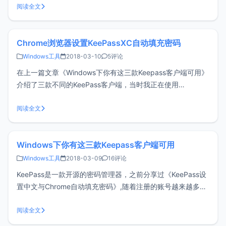
字，希望ClipboardFusion能帮上大忙。ClipboardFusion主要
阅读全文
功能 管理多个剪贴板历史 清
Chrome浏览器设置KeePassXC自动填充密码
Windows工具
2018-03-10
5评论
在上一篇文章《Windows下你有这三款Keepass客户端可用》
介绍了三款不同的KeePass客户端，当时我正在使用
KeePassXC + chromeIPass这样的组合来自动填充密码，感
谢 @Kreen 童鞋的提醒，原来KeePassXC官方已经提供了浏
阅读全文
览器扩展KeePassXC-Browse
Windows下你有这三款Keepass客户端可用
Windows工具
2018-03-09
16评论
KeePass是一款开源的密码管理器，之前分享过《KeePass设
置中文与Chrome自动填充密码》,随着注册的账号越来越多，
明文存储或设置相同密码都是不安全的，使用密码管理工具会
让你更加得心应手。当然，如果你不喜欢折腾可以试试
阅读全文
Lastpass，如果您正好在使用Keepass，可以看看下面的三款