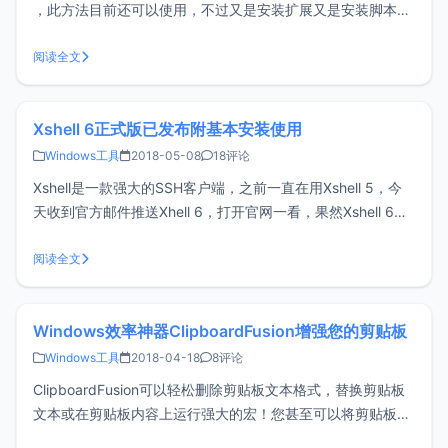
，此方法目前还可以使用，不过又是安装扩展又是安装脚本
的，对新手不太友好。分享一个更佳的百度网盘下载利器Pan
Download，无需额外设置，绿色免安装下载即用。Pan
阅读全文
Download主要特点绿色免安装、无广告，开箱即用突破百度
云限速突破大文
Xshell 6正式版已发布附基本安装使用
Windows工具
2018-05-08
18评论
Xshell是一款强大的SSH客户端，之前一直在用Xshell 5，今
天收到官方邮件推送Xhell 6，打开官网一看，果然Xshell 6正
式版已经发布。下载Xshell 6很多朋友以为Xshell是收费软
件，于是就去网上下XX破解版，XX汉化版，其实完全没这个
阅读全文
必要。Xshell不仅默认支持中文，而
Windows效率神器ClipboardFusion增强您的剪贴板
Windows工具
2018-04-18
8评论
ClipboardFusion可以轻松删除剪贴板文本格式，替换剪贴板
文本或在剪贴板内容上运行强大的宏！您甚至可以将剪贴板与
其他计算机和移动设备同步。如果您经常要来来回回的复制文