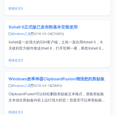
的，对新手不太友好。分享一个更佳的百度网盘下载利器Pan
Download，无需额外设置，绿色免安装下载即用。Pan
阅读全文
Download主要特点绿色免安装、无广告，开箱即用突破百度
云限速突破大文
Xshell 6正式版已发布附基本安装使用
Windows工具
2018-05-08
18评论
Xshell是一款强大的SSH客户端，之前一直在用Xshell 5，今
天收到官方邮件推送Xhell 6，打开官网一看，果然Xshell 6正
式版已经发布。下载Xshell 6很多朋友以为Xshell是收费软
件，于是就去网上下XX破解版，XX汉化版，其实完全没这个
阅读全文
必要。Xshell不仅默认支持中文，而
Windows效率神器ClipboardFusion增强您的剪贴板
Windows工具
2018-04-18
8评论
ClipboardFusion可以轻松删除剪贴板文本格式，替换剪贴板
文本或在剪贴板内容上运行强大的宏！您甚至可以将剪贴板与
其他计算机和移动设备同步。如果您经常要来来回回的复制文
字，希望ClipboardFusion能帮上大忙。ClipboardFusion主要
阅读全文