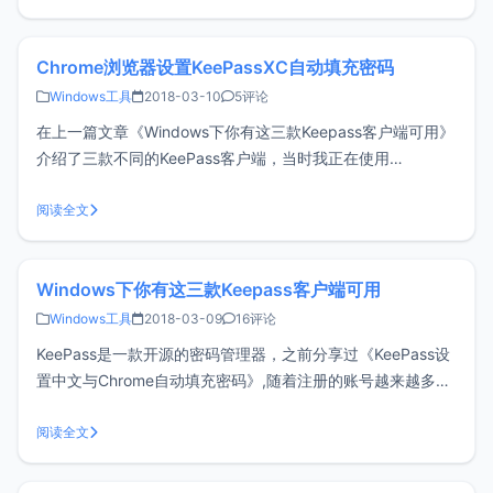
功能 管理多个剪贴板历史 清
Chrome浏览器设置KeePassXC自动填充密码
Windows工具
2018-03-10
5评论
在上一篇文章《Windows下你有这三款Keepass客户端可用》
介绍了三款不同的KeePass客户端，当时我正在使用
KeePassXC + chromeIPass这样的组合来自动填充密码，感
谢 @Kreen 童鞋的提醒，原来KeePassXC官方已经提供了浏
阅读全文
览器扩展KeePassXC-Browse
Windows下你有这三款Keepass客户端可用
Windows工具
2018-03-09
16评论
KeePass是一款开源的密码管理器，之前分享过《KeePass设
置中文与Chrome自动填充密码》,随着注册的账号越来越多，
明文存储或设置相同密码都是不安全的，使用密码管理工具会
让你更加得心应手。当然，如果你不喜欢折腾可以试试
阅读全文
Lastpass，如果您正好在使用Keepass，可以看看下面的三款
客户