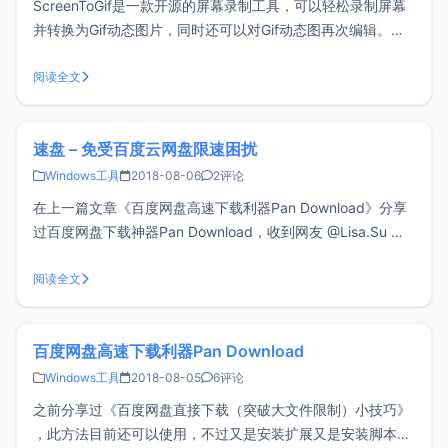
ScreenToGif是一款开源的屏幕录制工具，可以轻松录制屏幕
并转换为Gif动态图片，同时还可以对Gif动态图再次编辑。下
载ScreenToGifScreenToGif需要.Net Framework 4.6.1支
持，使用之前请确保已经安装.NET 4.6，以免无法正常使用，
阅读全文
以下提供的是官方绿色版
速盘 – 免受百度云网盘限速困扰
Windows工具
2018-08-06
2评论
在上一篇文章《百度网盘高速下载利器Pan Download》分享
过百度网盘下载神器Pan Download，收到网友 @Lisa.Su 留
言，提到另一个百度网盘下载工具“速盘”，试用了一下，效果
还不错，特此分享一下。主要功能免登录高速下载百度网盘资
阅读全文
源搜索百度网盘共享资源个人网盘管理，如离线下载、文件
百度网盘高速下载利器Pan Download
Windows工具
2018-08-05
6评论
之前分享过《百度网盘直接下载（突破大文件限制）小技巧》
，此方法目前还可以使用，不过又是安装扩展又是安装脚本