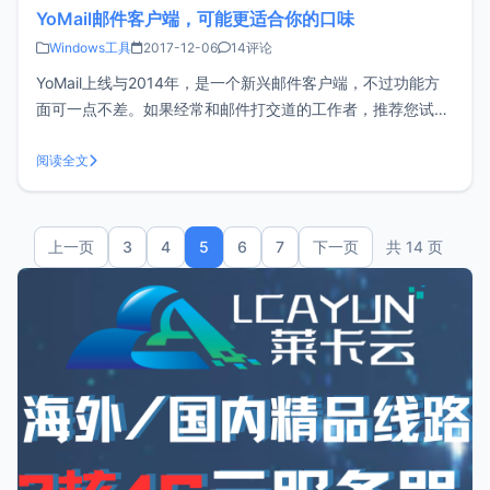
YoMail邮件客户端，可能更适合你的口味
Windows工具
2017-12-06
14评论
YoMail上线与2014年，是一个新兴邮件客户端，不过功能方
面可一点不差。如果经常和邮件打交道的工作者，推荐您试试
YoMail之前一直在用老牌邮件客户端Foxmail觉得已经足够好
了，不过用了YoMail发现更加顺手，原因如下。支持邮件翻译
阅读全文
用过Gmail的童鞋可能知道，Gmail网页端自带了邮件翻
上一页
3
4
5
6
7
下一页
共 14 页