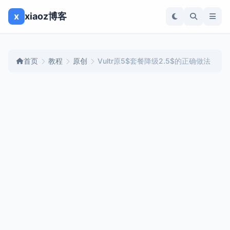
x
xiaoz博客
首页
教程
原创
Vultr原5$套餐降级2.5$的正确做法