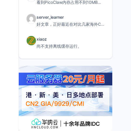
看到PicoClaw内存占用不到10MB这个数据真的很惊喜，确实很适合我这种想用旧设备折腾AI的小白
server_learner
好文章，正好最近在对比几家海外CDN。文中提到CF免费版不支持自定义回源端口和HOST这个痛点太真实
xiaoz
尚不支持离线缓存运行。