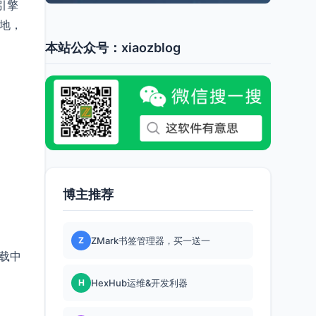
引擎
本地，
本站公众号：xiaozblog
博主推荐
Z
ZMark书签管理器，买一送一
载中
H
HexHub运维&开发利器