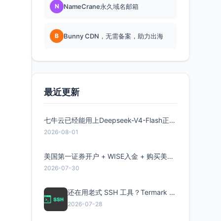
N
NameCrane永久域名邮箱
B
Bunny CDN，无需备案，助力出海
最近更新
七牛云已经能用上Deepseek-V4-Flash正式版了，点此领取300万Token
2026-08-01
美国第一证券开户 + WISE入金 + 购买美股全流程分享
2026-07-30
还在用老式 SSH 工具？Termark 新一代跨平台智能SSH客户端了解一下
2026-07-28