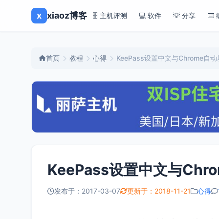
x
xiaoz博客
🗄️ 主机评测
💻 软件
💡 分享
⌨️
首页
教程
心得
KeePass设置中文与Chrome自
KeePass设置中文与Ch
发布于：2017-03-07
更新于：2018-11-21
心得