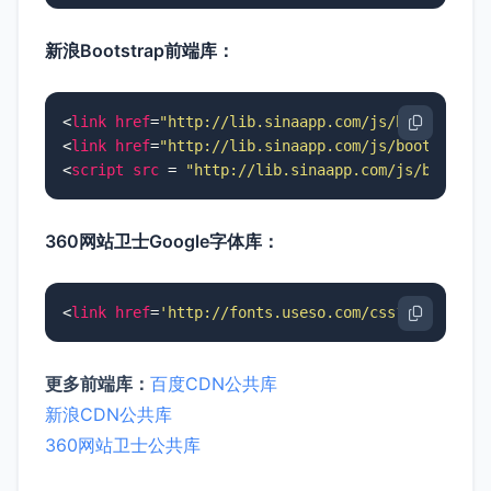
新浪Bootstrap前端库：
<
link
href
=
"http://lib.sinaapp.com/js/bootstrap/
<
link
href
=
"http://lib.sinaapp.com/js/bootstrap/
<
script
src
 = 
"http://lib.sinaapp.com/js/bootstr
360网站卫士Google字体库：
<
link
href
=
'http://fonts.useso.com/css?family=Op
更多前端库：
百度CDN公共库
新浪CDN公共库
360网站卫士公共库