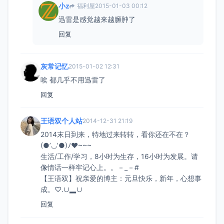
小z
福利屋
2015-01-03 00:12
迅雷是感觉越来越臃肿了
回复
灰常记忆
2015-01-02 12:31
唉 都几乎不用迅雷了
回复
王语双个人站
2014-12-31 21:19
2014末日到来，特地过来转转，看你还在不在？
(●’◡’●)ﾉ♥~~~
生活/工作/学习，8小时为生存，16小时为发展。请
像情话一样牢记心上。。－_－#
【王语双】祝亲爱的博主：元旦快乐，新年，心想事
成。♡.∪▂∪
回复