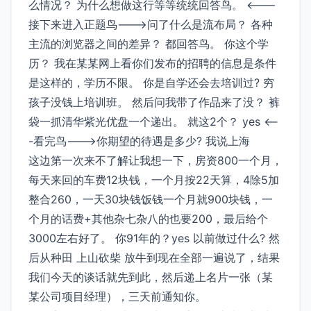
么情况？ 为什么想做这行等等统统回答鸟。 <---
接下来进入正题鸟--->问了什么是流布局？ 各种
主流的浏览器之间的差异？ 都回答鸟。 你这个学
历？ 我在某某网上看你们发布的招聘的信息是条件
是这样的，学历不限。 你是自学还会去培训过? 穷
孩子没钱上培训班。 然后问我带了作品来了没？ 裤
袋一抓清华紫光优盘一个递出。 就这2个？ yes <--
-看完鸟--->你期望的待遇是多少? 我说上海
这边第一次来不了解让我想一下，房资800一个月，
每天来回的车费12块钱，一个月按22天算，4除5加
整合260，一天30块钱饭钱一个月就900块钱，一
个月的话费+其他杂七杂八的也要200，最后给个
3000左右好了。 你91年的？yes 以前做过什么? 然
后从种田 上山砍柴 放牛到现在全部一遍说了，结果
我们今天的谈话就先到此，然后递上名片一张（某
某公司项目经理），三天前通知你。